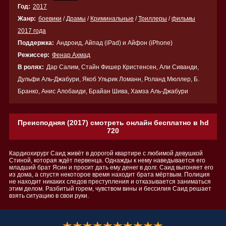
Год:
2017
Жанр:
боевики
/
Драмы
/
Криминальные
/
Триллеры
/
фильмы
2017 года
Поддержка:
Андроид, Айпад (iPad) и Айфон (iPhone)
Режиссер:
Фенар Ахмад
В ролях:
Дар Салим, Стайн Фишер Кристенсен, Али Сиванди,
Дульфи Аль-Джабури, Якоб Ульрик Ломанн, Роланд Мюллер, Б.
Бранко, Анис Алобаиди, Брайан Шива, Хамза Аль-Джабури
Преисподняя (2017) смотреть онлайн бесплатно в hd
720
Кардиохирург Саид живёт в дорогой квартире с любимой девушкой
Стиной, которая ждёт первенца. Однажды к нему наведывается его
младший брат Ясин и просит дать ему денег в долг. Саид выгоняет его
из дома, а спустя некоторое время находит брата мёртвым. Полиция
не находит никаких следов преступления и отказывается заниматься
этим делом. Разбитый горем, чувством вины и бессилия Саид решает
взять ситуацию в свои руки.