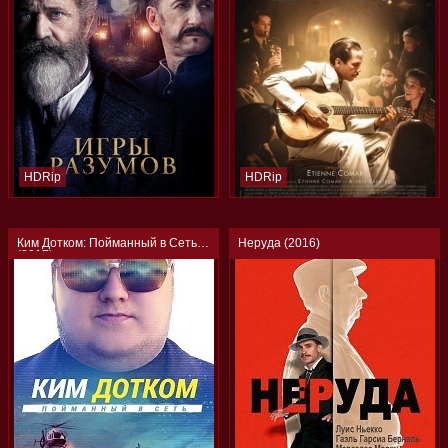
HDRip
HDRip
Ким Дотком: Пойманный в Сеть
Неруда (2016)
(2017)