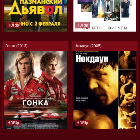
HDRip
HDRip
Гонка (2013)
Нокдаун (2005)
HDRip
HDRip