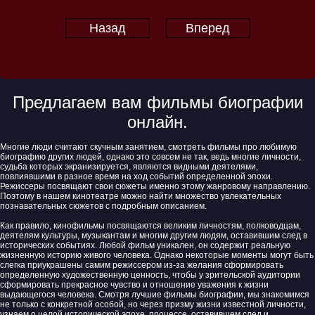
Назад
Вперед
Предлагаем вам фильмы биографии
онлайн.
Многие люди считают скучным занятием, смотреть фильмы про любимую
биографию других людей, однако это совсем не так, ведь многие личности,
судьба которых экранизируется, являются видными деятелями,
повлиявшими в разное время на ход событий определенной эпохи.
Режиссеры посвящают свои сюжеты именно этому жанровому направлению.
Поэтому в нашем кинотеатре можно найти множество увлекательных
познавательных сюжетов с подробным описанием.
Как правило, кинофильмы посвящаются великим личностям, полководцам,
деятелям культуры, музыкантам и многим другим людям, оставившим след в
исторических событиях. Любой фильм уникален, он содержит реальную
жизненную историю живого человека. Однако некоторые моменты могут быть
слегка приукрашены самим режиссером из-за желания сформировать
определенную художественную ценность, чтобы у зрительской аудитории
сформировать прекрасное чувство и отношение уважения к жизни
выдающегося человека. Смотря лучшие фильмы биографии, мы знакомимся
не только с конкретной особой, но через призму жизни известной личности,
узнаем о целой исторической эпохе, процессе, оставившем след и