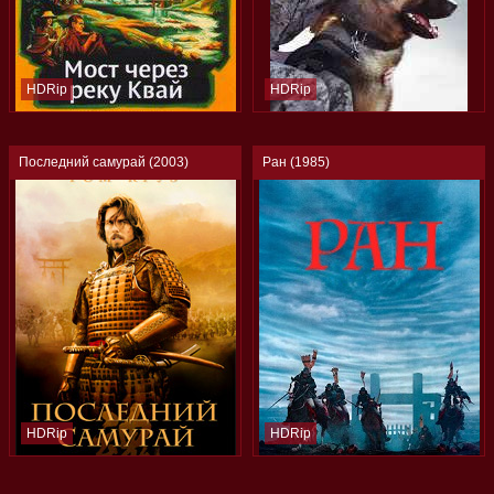
HDRip
HDRip
Последний самурай (2003)
Ран (1985)
HDRip
HDRip