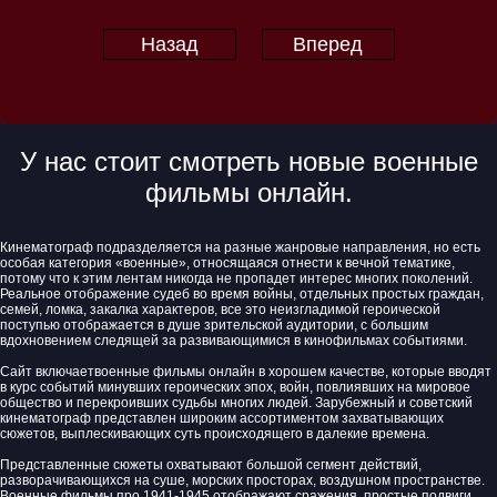
Назад
Вперед
У нас стоит смотреть новые военные
фильмы онлайн.
Кинематограф подразделяется на разные жанровые направления, но есть
особая категория «военные», относящаяся отнести к вечной тематике,
потому что к этим лентам никогда не пропадет интерес многих поколений.
Реальное отображение судеб во время войны, отдельных простых граждан,
семей, ломка, закалка характеров, все это неизгладимой героической
поступью отображается в душе зрительской аудитории, с большим
вдохновением следящей за развивающимися в кинофильмах событиями.
Сайт включаетвоенные фильмы онлайн в хорошем качестве, которые вводят
в курс событий минувших героических эпох, войн, повлиявших на мировое
общество и перекроивших судьбы многих людей. Зарубежный и советский
кинематограф представлен широким ассортиментом захватывающих
сюжетов, выплескивающих суть происходящего в далекие времена.
Представленные сюжеты охватывают большой сегмент действий,
разворачивающихся на суше, морских просторах, воздушном пространстве.
Военные фильмы про 1941-1945 отображают сражения, простые подвиги