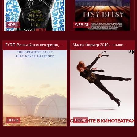
HDRip
WEB-DL
FYRE: Величайшая вечеринка,
Милен Фармер 2019 – в кино
которая не состоялась (2019)
(2019)
HDRip
HDRip