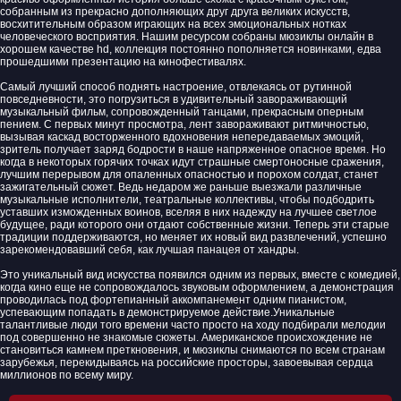
собранным из прекрасно дополняющих друг друга великих искусств,
восхитительным образом играющих на всех эмоциональных нотках
человеческого восприятия. Нашим ресурсом собраны мюзиклы онлайн в
хорошем качестве hd, коллекция постоянно пополняется новинками, едва
прошедшими презентацию на кинофестивалях.
Самый лучший способ поднять настроение, отвлекаясь от рутинной
повседневности, это погрузиться в удивительный завораживающий
музыкальный фильм, сопровожденный танцами, прекрасным оперным
пением. С первых минут просмотра, лент завораживают ритмичностью,
вызывая каскад восторженного вдохновения непередаваемых эмоций,
зритель получает заряд бодрости в наше напряженное опасное время. Но
когда в некоторых горячих точках идут страшные смертоносные сражения,
лучшим перерывом для опаленных опасностью и порохом солдат, станет
зажигательный сюжет. Ведь недаром же раньше выезжали различные
музыкальные исполнители, театральные коллективы, чтобы подбодрить
уставших изможденных воинов, вселяя в них надежду на лучшее светлое
будущее, ради которого они отдают собственные жизни. Теперь эти старые
традиции поддерживаются, но меняет их новый вид развлечений, успешно
зарекомендовавший себя, как лучшая панацея от хандры.
Это уникальный вид искусства появился одним из первых, вместе с комедией,
когда кино еще не сопровождалось звуковым оформлением, а демонстрация
проводилась под фортепианный аккомпанемент одним пианистом,
успевающим попадать в демонстрируемое действие.Уникальные
талантливые люди того времени часто просто на ходу подбирали мелодии
под совершенно не знакомые сюжеты. Американское происхождение не
становиться камнем преткновения, и мюзиклы снимаются по всем странам
зарубежья, перекидываясь на российские просторы, завоевывая сердца
миллионов по всему миру.