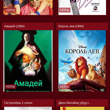
HDRip
HDRip
Амадей (1984)
Король лев (1994)
HDRip
HDRip
Гастролёры 1 сезон
Джон Малэйни обед с
подростками (2019)