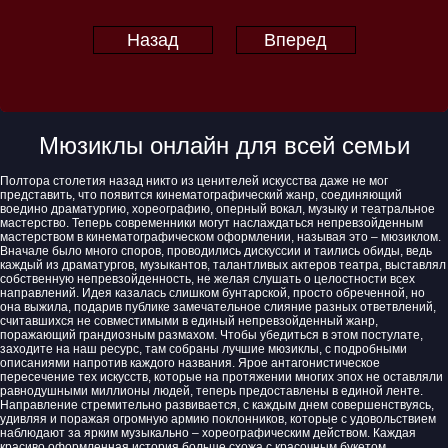
Назад
Вперед
Мюзиклы онлайн для всей семьи
Полтора столетия назад никто из ценителей искусства даже не мог
представить, что появится кинематографический жанр, соединяющий
воедино драматургию, хореографию, оперный вокал, музыку и театральное
мастерство. Теперь современники могут наслаждаться непревзойденным
мастерством в кинематографическом оформлении, называя это – мюзиклом.
Вначале было много споров, проводились дискуссии и таились обиды, ведь
каждый из драматургов, музыкантов, талантливых актеров театра, выставлял
собственную непревзойденность, не желая слушать о целостности всех
направлений. Идея казалась слишком бунтарской, просто обреченной, но
она выжила, подарив публике замечательное слияние разных ответвлений,
считавшихся не совместимыми в единый непревзойденный жанр,
поражающий грандиозным размахом. Чтобы убедиться в этом постулате,
заходите на наш ресурс, там собраны лучшие мюзиклы, с подробными
описаниями напротив каждого названия. Ярое антагонистическое
пересечение тех искусств, которые на протяжении многих эпох не оставляли
равнодушными миллионы людей, теперь предоставлены в единой ленте.
Направление стремительно развивается, с каждым днем совершенствуясь,
удивляя и поражая огромную армию поклонников, которые с удовольствием
наблюдают за ярким музыкально – хореографическим действом. Каждая
красиво оформленная история больше схожа с красочным букетом,