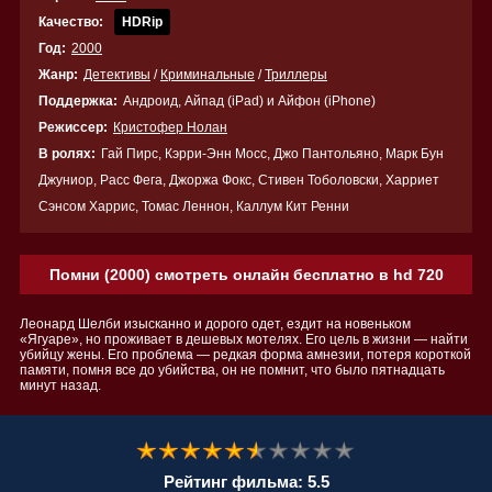
Качество:
HDRip
Год:
2000
Жанр:
Детективы
/
Криминальные
/
Триллеры
Поддержка:
Андроид, Айпад (iPad) и Айфон (iPhone)
Режиссер:
Кристофер Нолан
В ролях:
Гай Пирс, Кэрри-Энн Мосс, Джо Пантольяно, Марк Бун
Джуниор, Расс Фега, Джоржа Фокс, Стивен Тоболовски, Харриет
Сэнсом Харрис, Томас Леннон, Каллум Кит Ренни
Помни (2000) смотреть онлайн бесплатно в hd 720
Леонард Шелби изысканно и дорого одет, ездит на новеньком
«Ягуаре», но проживает в дешевых мотелях. Его цель в жизни — найти
убийцу жены. Его проблема — редкая форма амнезии, потеря короткой
памяти, помня все до убийства, он не помнит, что было пятнадцать
минут назад.
Рейтинг фильма: 5.5