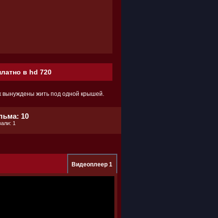
платно в hd 720
к вынуждены жить под одной крышей.
льма: 10
али: 1
Видеоплеер 1