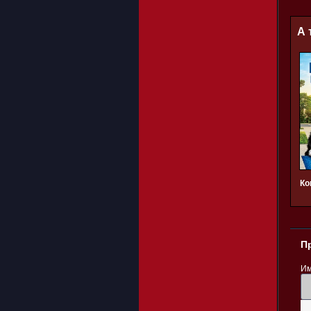
А 
Ко
П
Им