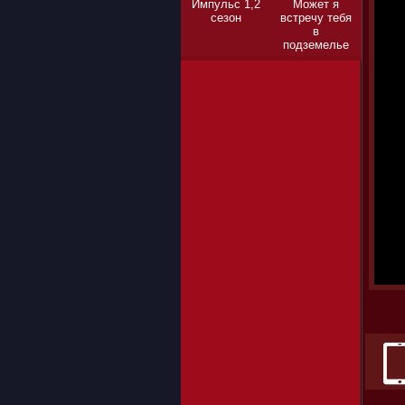
Импульс 1,2
Может я
сезон
встречу тебя
в
подземелье
1,2,3 сезон