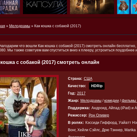
ная
»
Мелодрамы
» Как кошка с собакой (2017)
лагодарим что вошли Как кошка с собакой (2017) смотреть онлайн бесплатно, 
080. Мы также советуем вам спуститься вниз к плееру, устроиться поудобнее
 кошка с собакой (2017) смотреть онлайн
Страна:
США
Качество:
HDRip
Год:
2017
Жанр:
Мелодрамы
/
комедии
/
фильмы 
Поддержка:
Андроид, Айпад (iPad) и 
Режиссер:
Рон Оливер
В ролях:
Кэссиди Гиффорд, Уайатт Нэ
Вонг, Хейли Сэйлс, Дрю Тэннер, Marika