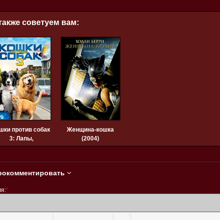
также советуем вам:
шки против собак
Женщина-кошка
3: Лапы,
(2004)
объединяйтесь
(2020)
рокомментировать
я:
*