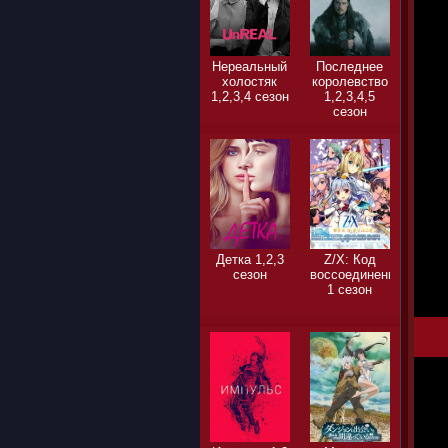
Нереальный
Последнее
холостяк
королевство
1,2,3,4 сезон
1,2,3,4,5
сезон
Детка 1,2,3
Z/X: Код
сезон
воссоединения
1 сезон