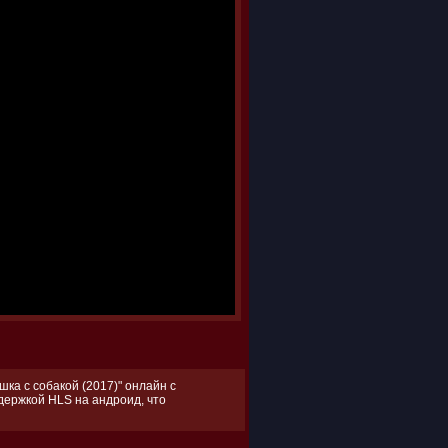
ка с собакой (2017)" онлайн с
ддержкой HLS на андроид, что