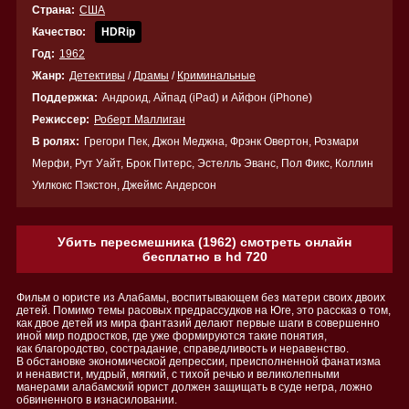
Страна:
США
Качество:
HDRip
Год:
1962
Жанр:
Детективы
/
Драмы
/
Криминальные
Поддержка:
Андроид, Айпад (iPad) и Айфон (iPhone)
Режиссер:
Роберт Маллиган
В ролях:
Грегори Пек, Джон Меджна, Фрэнк Овертон, Розмари
Мерфи, Рут Уайт, Брок Питерс, Эстелль Эванс, Пол Фикс, Коллин
Уилкокс Пэкстон, Джеймс Андерсон
Убить пересмешника (1962) смотреть онлайн
бесплатно в hd 720
Фильм о юристе из Алабамы, воспитывающем без матери своих двоих
детей. Помимо темы расовых предрассудков на Юге, это рассказ о том,
как двое детей из мира фантазий делают первые шаги в совершенно
иной мир подростков, где уже формируются такие понятия,
как благородство, сострадание, справедливость и неравенство.
В обстановке экономической депрессии, преисполненной фанатизма
и ненависти, мудрый, мягкий, с тихой речью и великолепными
манерами алабамский юрист должен защищать в суде негра, ложно
обвиненного в изнасиловании.