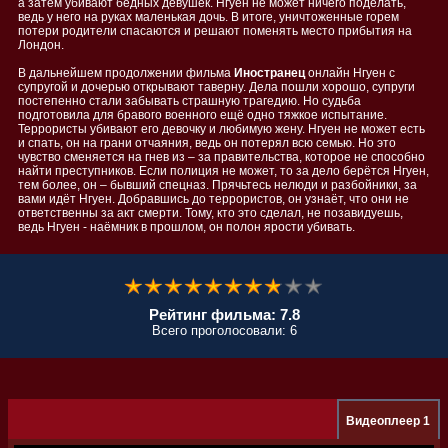
а затем убивают бедных девушек. Нгуен не может ничего поделать,
ведь у него на руках маленькая дочь. В итоге, уничтоженные горем
потери родители спасаются и решают поменять место прибытия на
Лондон.
В дальнейшем продолжении фильма
Иностранец
онлайн Нгуен с
супругой и дочерью открывают таверну. Дела пошли хорошо, супруги
постепенно стали забывать страшную трагедию. Но судьба
подготовила для бравого военного ещё одно тяжкое испытание.
Террористы убивают его девочку и любимую жену. Нгуен не может есть
и спать, он на грани отчаяния, ведь он потерял всю семью. Но это
чувство сменяется на гнев из – за правительства, которое не способно
найти преступников. Если полиция не может, то за дело берётся Нгуен,
тем более, он – бывший спецназ. Прячьтесь нелюди и разбойники, за
вами идёт Нгуен. Добравшись до террористов, он узнаёт, что они не
ответственны за акт смерти. Тому, кто это сделал, не позавидуешь,
ведь Нгуен - наёмник в прошлом, он полон ярости убивать.
Рейтинг фильма: 7.8
Всего проголосовали: 6
Видеоплеер 1