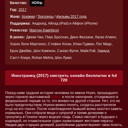
Качество:
HDRip
Год:
2017
Жанр:
боевики
/
Триллеры
/
фильмы 2017 года
Поддержка:
Андроид, Айпад (iPad) и Айфон (iPhone)
Режиссер:
Мартин Кэмпбелл
В ролях:
Джеки Чан, Пирс Броснан, Дино Фаззани, Ласко Аткинс,
Хорхе Леон Мартинес, Стефен Хоган, Илан Гудман, Пит Мидс,
Брон Джеймс, Шон Кэмпион, Caolan Byrne, Майк Рэй, Эдвард
Скотт-Кларк, Rohan Mehra, Шон Лукас
Иностранец (2017) смотреть онлайн бесплатно в hd
720
Перед нами трудная история человека по имени Нгуен, прошедшего
через горнило вьетнамской
войны
и после окончания, отсидевшего в
федеральной тюрьме за то, что воевал на другой стороне. Нет, это не
было предательством, Нгуена можно понять, солдаты расстреляли
отца на его глазах. После освобождения бывший вояка захотел зажить
нормально. Они собрали вещи с супругой и тремя дочерями и
тронулись в Гонконг через водную гладь. Семья смотрит в будущее с
надеждой, но плавательное судно захватывают жестокие пираты.
Увидев двух старших дочерей, разбойники удовлетворяют свою похоть,