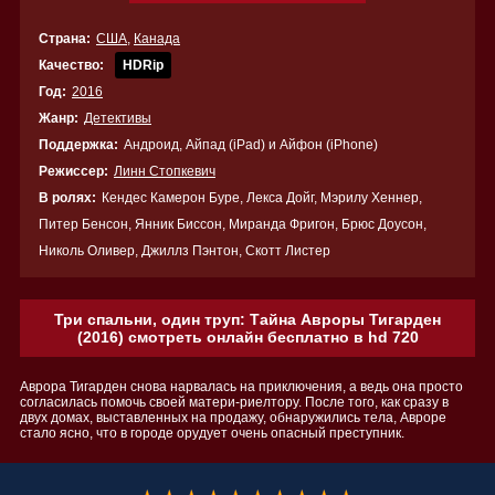
Страна:
США
,
Канада
Качество:
HDRip
Год:
2016
Жанр:
Детективы
Поддержка:
Андроид, Айпад (iPad) и Айфон (iPhone)
Режиссер:
Линн Стопкевич
В ролях:
Кендес Камерон Буре, Лекса Дойг, Мэрилу Хеннер,
Питер Бенсон, Янник Биссон, Миранда Фригон, Брюс Доусон,
Николь Оливер, Джиллз Пэнтон, Скотт Листер
Три спальни, один труп: Тайна Авроры Тигарден
(2016) смотреть онлайн бесплатно в hd 720
Аврора Тигарден снова нарвалась на приключения, а ведь она просто
согласилась помочь своей матери-риелтору. После того, как сразу в
двух домах, выставленных на продажу, обнаружились тела, Авроре
стало ясно, что в городе орудует очень опасный преступник.