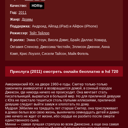
Качество:
HDRip
Год:
2011
Жанр:
Драмы
Поддержка:
Андроид, Айпад (iPad) и Айфон (iPhone)
Режиссер:
Тейт Тейлор
В ролях:
Эмма Стоун, Виола Дэвис, Брайс Даллас Ховард,
Октавия Спенсер, Джессика Честейн, Эллисон Дженни, Анна
Кэмп, Крис Лоуэлл, Сисели Тайсон, Майк Фогель
Прислуга (2011) смотреть онлайн бесплатно в hd 720
Американский Юг, на дворе 1960-е годы. Скитер только-только
закончила университет и возвращается домой, в сонный городок
Джексон, где никогда ничего не происходит. Она мечтает стать
писательницей, вырваться в большой мир. Но для приличной девушки
с Юга не пристало тешиться столь глупыми иллюзиями, приличной
девушке следует выйти замуж и хлопотать по дому.
Мудрая Эйбилин на тридцать лет старше Скитер, она прислуживает
в домах белых всю свою жизнь, вынянчила семнадцать детей и давно
уже ничего не ждет от жизни, ибо сердце ее разбито после смерти
единственного сына.
Минни — самая лучшая стряпуха во всем Джексоне, а еще она самая