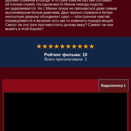
дерзкая служанка в городе. И острый язык не раз уже сослужил
ей плохую службу. На одном месте Минни никогда подолгу
не задерживается. Но с Минни лучше не связываться даже самым
высокомерным белым дамочкам. Двух черных служанок и белую
неопытную девушку объединяет одно — обостренное чувство
справедливости и желание хоть как-то изменить порядок вещей.
Смогут ли эти трое противостоять целому миру? Сумеют ли они
выжить в этой борьбе?
Рейтинг фильма: 10
Всего проголосовали: 1
Видеоплеер 1