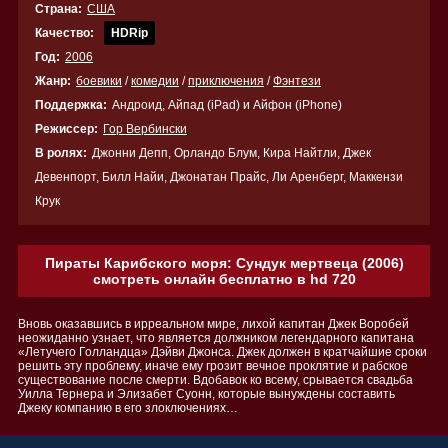
Страна:
США
Качество:
HDRip
Год:
2006
Жанр:
боевики
/
комедии
/
приключения
/
Фэнтези
Поддержка:
Андроид, Айпад (iPad) и Айфон (iPhone)
Режиссер:
Гор Вербински
В ролях:
Джонни Депп, Орландо Блум, Кира Найтли, Джек
Девенпорт, Билл Найи, Джонатан Прайс, Ли Аренберг, Маккензи
Крук
Пираты Карибского моря: Сундук мертвеца (2006)
смотреть онлайн бесплатно в hd 720
Вновь оказавшись в ирреальном мире, лихой капитан Джек Воробей
неожиданно узнает, что является должником легендарного капитана
«Летучего Голландца» Дэйви Джонса. Джек должен в кратчайшие сроки
решить эту проблему, иначе ему грозит вечное проклятие и рабское
существование после смерти. Вдобавок ко всему, срывается свадьба
Уилла Тернера и Элизабет Суонн, которые вынуждены составить
Джеку компанию в его злоключениях…