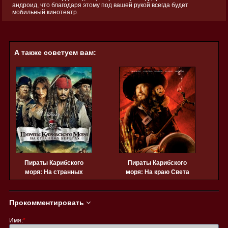
андроид, что благодаря этому под вашей рукой всегда будет
мобильный кинотеатр.
А также советуем вам:
Пираты Карибского
Пираты Карибского
моря: На странных
моря: На краю Света
м
берегах (2011)
(2007)
Прокомментировать
Имя:
*