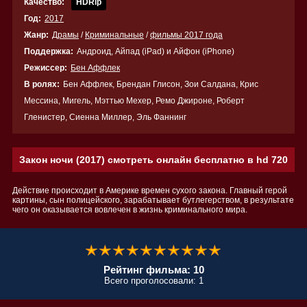
Качество:
HDRip
Год:
2017
Жанр:
Драмы
/
Криминальные
/
фильмы 2017 года
Поддержка:
Андроид, Айпад (iPad) и Айфон (iPhone)
Режиссер:
Бен Аффлек
В ролях:
Бен Аффлек, Брендан Глисон, Зои Салдана, Крис
Мессина, Мигель, Мэттью Мехер, Ремо Джироне, Роберт
Гленистер, Сиенна Миллер, Эль Фаннинг
Закон ночи (2017) смотреть онлайн бесплатно в hd 720
Действие происходит в Америке времен сухого закона. Главный герой
картины, сын полицейского, зарабатывает бутлегерством, в результате
чего он оказывается вовлечен в жизнь криминального мира.
Рейтинг фильма: 10
Всего проголосовали: 1