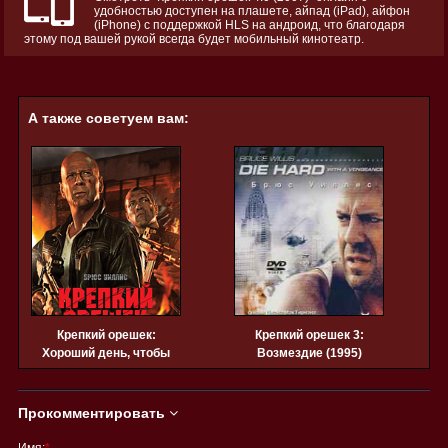
удобностью доступен на плашете, айпад (iPad), айфон
(iPhone) с поддержкой HLS на андроид, что благодаря
этому под вашей рукой всегда будет мобильный кинотеатр.
А также советуем вам:
Крепкий орешек:
Крепкий орешек 3:
К
Хороший день, чтобы
Возмездие (1995)
умереть (2013)
Прокомментировать
Имя:
*