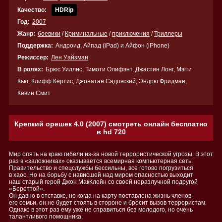
Качество:
HDRip
Год:
2007
Жанр:
боевики
/
Криминальные
/
приключения
/
Триллеры
Поддержка:
Андроид, Айпад (iPad) и Айфон (iPhone)
Режиссер:
Лен Уайзман
В ролях:
Брюс Уиллис, Тимоти Олифэнт, Джастин Лонг, Мэгги
Кью, Клифф Кертис, Джонатан Садовский, Эндрю Фридман,
Кевин Смит
Крепкий орешек 4.0 (2007) смотреть онлайн бесплатно
в hd 720
Мир опять на краю гибели из-за новой террористической угрозы. В этот
раз в «заложниках» оказывается всемирная компьютерная сеть.
Правительство и спецслужбы бессильны, все готово погрузиться
в хаос. Но на борьбу с нависшей над миром опасностью выходит
наш старый герой Джон МакКлейн со своей неразлучной подругой
«Береттой».
Он давно в отставке, но когда на карту поставлена жизнь членов
его семьи, он не будет стоять в стороне и бросит вызов террористам.
Однако в этот раз ему уже не справиться без молодого, но очень
талантливого помощника.