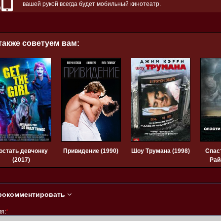
вашей рукой всегда будет мобильный кинотеатр.
также советуем вам:
остать девчонку
Привидение (1990)
Шоу Трумана (1998)
Спас
(2017)
Рай
рокомментировать
я:
*