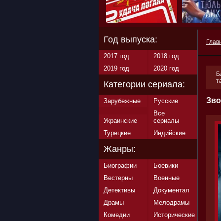
Год выпуска:
Глав
2017 год
2018 год
2019 год
2020 год
Б
т
Категории сериала:
Зво
Зарубежные
Русские
Все
Украинские
сериалы
Турецкие
Индийские
Жанры:
Биографии
Боевики
Вестерны
Военные
Детективы
Документал
Драмы
Мелодрамы
Комедии
Исторические