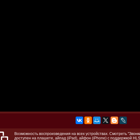
Возможность воспроизведения на всех устройствах. Смотреть "Звонки
доступен на плашете, айпад (iPad), айфон (iPhone) с поддержкой HLS