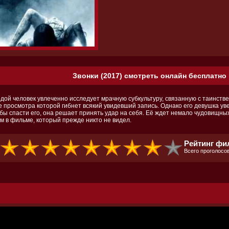
Звонки (2017) смотреть онлайн бесплатно 
дой человек увлеченно исследует мрачную субкультуру, связанную с таинстве
е просмотра которой гибнет всякий увидевший запись. Однако его девушка ув
обы спасти его, она решает принять удар на себя. Её ждет немало чудовищн
м в фильме, который прежде никто не видел.
Рейтинг фи
Всего проголосов