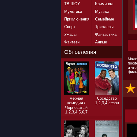
ТВ-ШОУ
Криминал
Мультики
Музыка
Приключения
Семейные
Спорт
Триллеры
Ужасы
Фантастика
Фэнтези
Аниме
Обновления
Моло
посл
и чт
филь
Черная
Соседство
комедия /
1,2,3,4 сезон
Черноватый
1,2,3,4,5,6,7
сезон