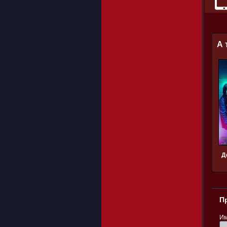
А 
Д
П
Им