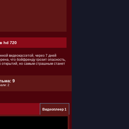
в hd 720
нной видеокассетой, через 7 дней
ерена, что бойфренду грозит опасность,
ых открытий, но самым страшным станет
льма: 9
али: 2
Видеоплеер 1