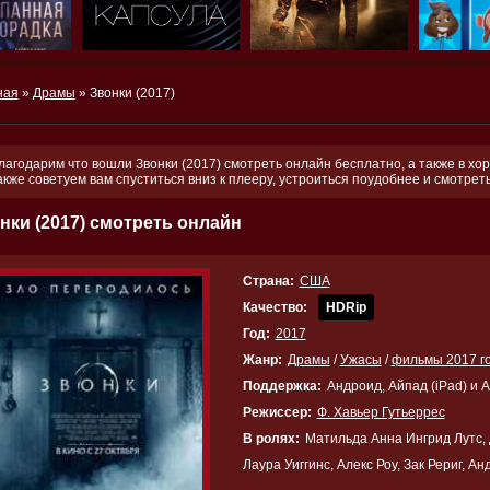
ная
»
Драмы
» Звонки (2017)
лагодарим что вошли Звонки (2017) смотреть онлайн бесплатно, а также в хо
акже советуем вам спуститься вниз к плееру, устроиться поудобнее и смотре
нки (2017) смотреть онлайн
Страна:
США
Качество:
HDRip
Год:
2017
Жанр:
Драмы
/
Ужасы
/
фильмы 2017 г
Поддержка:
Андроид, Айпад (iPad) и 
Режиссер:
Ф. Хавьер Гутьеррес
В ролях:
Матильда Анна Ингрид Лутс, 
Лаура Уиггинс, Алекс Роу, Зак Рериг, А