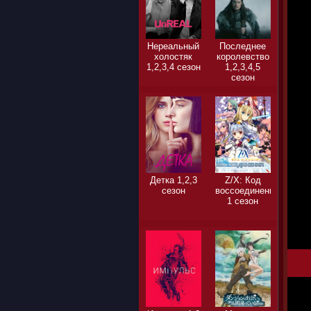
Нереальный
Последнее
холостяк
королевство
1,2,3,4 сезон
1,2,3,4,5
сезон
Детка 1,2,3
Z/X: Код
сезон
воссоединения
1 сезон