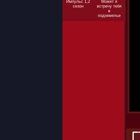
Импульс 1,2
Может я
сезон
встречу тебя
в
подземелье
1,2,3 сезон