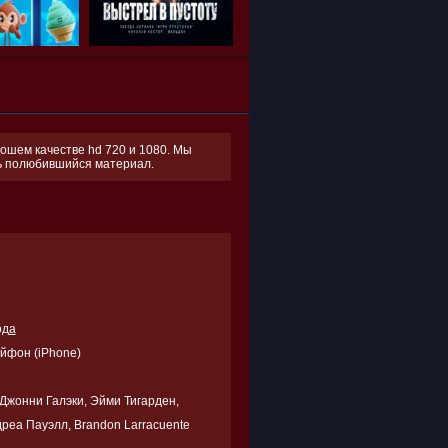
рошем качестве hd 720 и 1080. Мы
ть полюбившийся материал.
ода
Айфон (iPhone)
Джонни Галэки, Эйми Тигарден,
ндреа Пауэлл, Brandon Larracuente