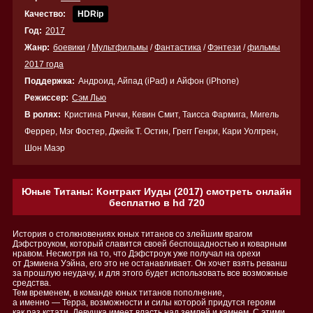
Качество:
HDRip
Год:
2017
Жанр:
боевики
/
Мультфильмы
/
Фантастика
/
Фэнтези
/
фильмы
2017 года
Поддержка:
Андроид, Айпад (iPad) и Айфон (iPhone)
Режиссер:
Сэм Лью
В ролях:
Кристина Риччи, Кевин Смит, Таисса Фармига, Мигель
Феррер, Мэг Фостер, Джейк Т. Остин, Грегг Генри, Кари Уолгрен,
Шон Маэр
Юные Титаны: Контракт Иуды (2017) смотреть онлайн
бесплатно в hd 720
История о столкновениях юных титанов со злейшим врагом
Дэфстроуком, который славится своей беспощадностью и коварным
нравом. Несмотря на то, что Дэфстроук уже получал на орехи
от Дэмиена Уэйна, его это не останавливает. Он хочет взять реванш
за прошлую неудачу, и для этого будет использовать все возможные
средства.
Тем временем, в команде юных титанов пополнение,
а именно — Терра, возможности и силы которой придутся героям
как раз кстати. Девушка имеет власть над землей и камнем. С этими