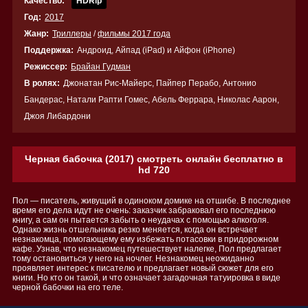
Качество:
HDRip
Год:
2017
Жанр:
Триллеры
/
фильмы 2017 года
Поддержка:
Андроид, Айпад (iPad) и Айфон (iPhone)
Режиссер:
Брайан Гудман
В ролях:
Джонатан Рис-Майерс, Пайпер Перабо, Антонио
Бандерас, Натали Рапти Гомес, Абель Феррара, Николас Аарон,
Джоя Либардони
Черная бабочка (2017) смотреть онлайн бесплатно в
hd 720
Пол — писатель, живущий в одиноком домике на отшибе. В последнее
время его дела идут не очень: заказчик забраковал его последнюю
книгу, а сам он пытается забыть о неудачах с помощью алкоголя.
Однако жизнь отшельника резко меняется, когда он встречает
незнакомца, помогающему ему избежать потасовки в придорожном
кафе. Узнав, что незнакомец путешествует налегке, Пол предлагает
тому остановиться у него на ночлег. Незнакомец неожиданно
проявляет интерес к писателю и предлагает новый сюжет для его
книги. Но кто он такой, и что означает загадочная татуировка в виде
черной бабочки на его теле.