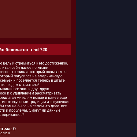
йн бесплатно в hd 720
ю цель и стремиться к его достижению.
считая себя далее по жизни
ресного сериала, который называется,
который покусился на американскую
 семьей и поселяется теперь в штате
что людям с азиатской
шим и все знали друг друга.
осо и с удивлением рассматривать
 предлагая жителям новые и ранее еще
ь иные вкусовые традиции и закусочная
ы там не было на самом -то деле, все
сти и проблемы. Смогут ли данные
 американцев?
льма: 0
али: 0