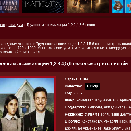
ная
»
комедии
» Трудности ассимиляции 1,2,3,4,5,6 сезон
лагодарим что вошли Трудности ассимиляции 1,2,3,4,5,6 сезон смотреть онла
ачестве hd 720 и 1080. Мы также советуем вам спуститься вниз к плееру, устр
олюбившийся материал.
дности ассимиляции 1,2,3,4,5,6 сезон смотреть онлайн
Страна:
США
Качество:
HDRip
Год:
2015
Жанр:
комедии
/
Зарубежные
/
Сериал
Поддержка:
Андроид, Айпад (iPad) и 
Режиссер:
Уильям Перпл
,
Линн Шелто
В ролях:
Констанс Ву, Рэндолл Парк, I
Джиллиан Арменанте, Jake Shaw, Луна 