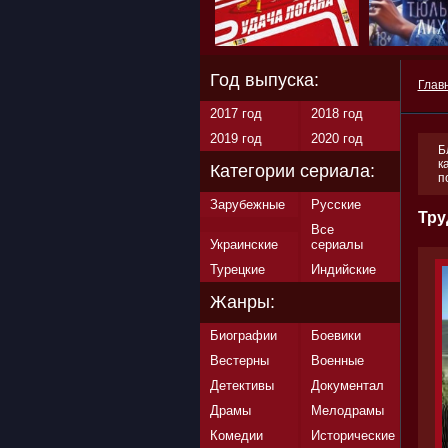
Год выпуска:
Глав
2017 год
2018 год
2019 год
2020 год
Б
к
Категории сериала:
п
Зарубежные
Русские
Тру
Все
Украинские
сериалы
Турецкие
Индийские
Жанры:
Биографии
Боевики
Вестерны
Военные
Детективы
Документал
Драмы
Мелодрамы
Комедии
Исторические