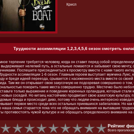
Крисп
Трудности ассимиляции 1,2,3,4,5,6 сезон смотреть онла
мное терпение требуется человеку, когда он ставит перед собой определенну
 выдерживают нелегкий путь, а остальные ломаются и забывают свою мечту, 
ачниками. Поспешите присоединиться к просмотру вместе с нами такого инте
«Трудности ассимиляции 1-6 сезон. Главным героем выступает мужчина Луис, 
оду и бредя идеей переезда, срывается с насиженного места вместе со своей
ида. Там же он открывает свою закусочную не подозревая совершенно о том, 
ональностью покорить такие места совершенно трудно. Местечко было неболь
ставьте только выражение и поведение коренных орландцев, которые стали к
х новых соседей. Но китаец настойчиво продвигает свою азиатскую культуру,
едомые блюда и происходит диво, потому что людям очень интересно изведат
евывает первое место среди всех остальных приевшихся забегаловок. Но как б
о наша семья старается пока что не обращать внимания на выпавшие трудно
ты противостоять чужой культуре и не обращать определенного внимание на
Рейтинг фи
Всего проголосов