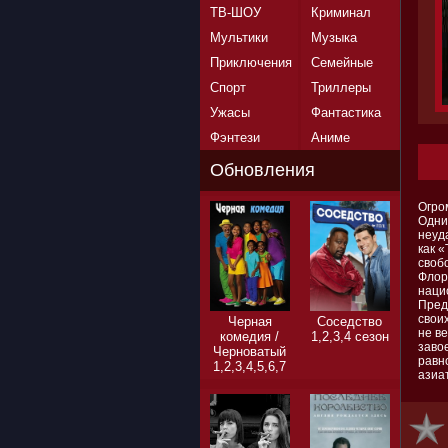
ТВ-ШОУ
Криминал
Мультики
Музыка
Приключения
Семейные
Спорт
Триллеры
Ужасы
Фантастика
Фэнтези
Аниме
Обновления
Огро
Одни
неуд
как 
своб
Флор
наци
Пред
свои
Черная
Соседство
не в
комедия /
1,2,3,4 сезон
заво
Черноватый
равн
1,2,3,4,5,6,7
азиа
сезон