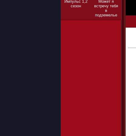
Импульс 1,2
Может я
сезон
встречу тебя
в
подземелье
1,2,3 сезон