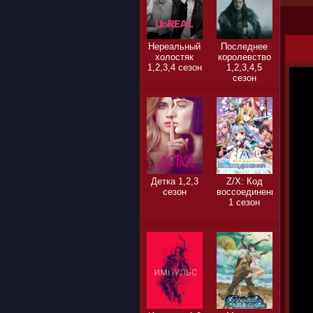
Нереальный
Последнее
холостяк
королевство
1,2,3,4 сезон
1,2,3,4,5
сезон
Детка 1,2,3
Z/X: Код
сезон
воссоединения
1 сезон