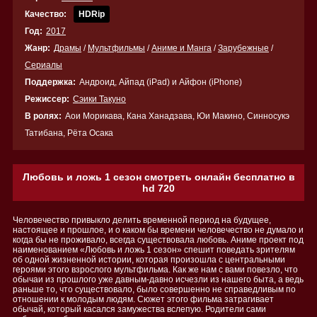
Качество:
HDRip
Год:
2017
Жанр:
Драмы
/
Мультфильмы
/
Аниме и Манга
/
Зарубежные
/
Сериалы
Поддержка:
Андроид, Айпад (iPad) и Айфон (iPhone)
Режиссер:
Сэики Такуно
В ролях:
Аои Морикава, Кана Ханадзава, Юи Макино, Синносукэ
Татибана, Рёта Осака
Любовь и ложь 1 сезон смотреть онлайн бесплатно в
hd 720
Человечество привыкло делить временной период на будущее,
настоящее и прошлое, и о каком бы времени человечество не думало и
когда бы не проживало, всегда существовала любовь. Аниме проект под
наименованием «Любовь и ложь 1 сезон» спешит поведать зрителям
об одной жизненной истории, которая произошла с центральными
героями этого взрослого мультфильма. Как же нам с вами повезло, что
обычаи из прошлого уже давным-давно исчезли из нашего быта, а ведь
раньше то, что существовало, было совершенно не справедливым по
отношении к молодым людям. Сюжет этого фильма затрагивает
обычай, который касался замужества вслепую. Родители сами