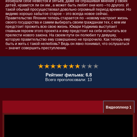
избирали себе невесток и зятьев, даже не спрашивая мнения у своих
детей, нравится ли он им , а может быть любят они кого –то другого. И
такой обычай просуществовал довольно огромный период времени. Но
видимо хорошо забытое старое – это всегда новое сейчас.
Правительство Японии теперь старается по –новому настроит жизнь
своего государства и самим выбирать своим гражданам тех, с кем им
предстоит прожить всю свою жизнь. Юкари Нэджима выступает
главным героем этого проекта и ему предстоит на себе испытать все
прелести нового закона. На своем пути он полюбил ту девушку,
которую правительство ему совершенно не пророчило. Как теперь ему
быть и жить с такой нелюбовь? Ведь он явно понимал, что ослушаться
– значит совершить преступление.
Рейтинг фильма: 6.8
Всего проголосовали: 13
Видеоплеер 1