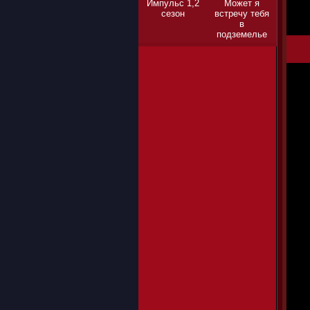
Импульс 1,2
Может я
сезон
встречу тебя
в
подземелье
1,2,3 сезон