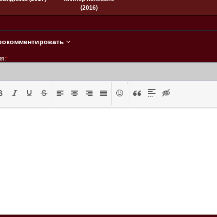
(2016)
рокомментировать
я:
*