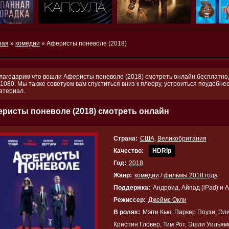
ная
»
комедии
» Аферисты поневоле (2018)
лагодарим что вошли Аферисты поневоле (2018) смотреть онлайн бесплатно, 
 1080. Мы также советуем вам спуститься вниз к плееру, устроиться поудобн
атериал.
ристы поневоле (2018) смотреть онлайн
Страна:
США
,
Великобритания
Качество:
HDRip
Год:
2018
Жанр:
комедии
/
фильмы 2018 года
Поддержка:
Андроид, Айпад (iPad) и 
Режиссер:
Джеймс Окли
В ролях:
Мэгги Кью, Паркер Поузи, Эл
Криспин Гловер, Тим Рот, Эшли Уильям