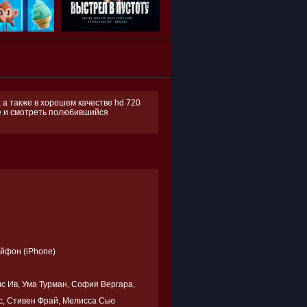
а также в хорошем качестве hd 720
ее и смотреть полюбившийся
Айфон (iPhone)
ис Ив, Ума Турман, София Вергара,
с, Стивен Фрай, Мелисса Сью