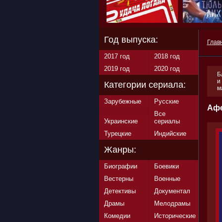
Год выпуска:
Глав
2017 год
2018 год
2019 год
2020 год
Б
и
Категории сериала:
м
Зарубежные
Русские
Афе
Все
Украинские
сериалы
Турецкие
Индийские
Жанры:
Биографии
Боевики
Вестерны
Военные
Детективы
Документал
Драмы
Мелодрамы
Комедии
Исторические