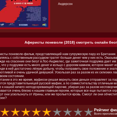
Андерсон
Аферисты поневоле (2018) смотреть онлайн бесп
исты поневоле-фильм, представляющий нам супружескую пару из Британии. К
вляясь с собственным рассудком тратят больше денег чем у них есть. Оказы
жде на спасение они бегут в Лос-Анджелес, где зажиточная подружка дает и
 что у подружки есть много денег и кольцо с дорогим камнем, которое манит 
идя в ней достаточно лёгкую добычу, чтобы поправить свое положение и знат
отливой и очень удачной девушкой. Ускользая раз за разом из их склизких лап
своем состоянии.
итании в это же время, мафиози решая вернуть свои деньги отправляет за пар
ется представительницей русской мафии, а по совместительству отличным ки
е к нашей ничего неподозревающей парочке, убирая раз за разом несговорчи
ывается очень близко к нашим главным героям, которые все еще пытаются огр
т они ускользнуть от Ирины, или же прольется кровь. Смогут ли они обчистит
рее?
Рейтинг фи
Всего проголосов