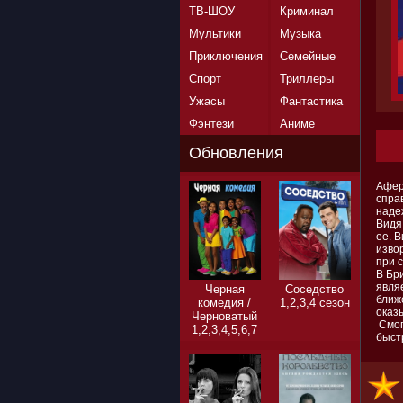
ТВ-ШОУ
Криминал
Мультики
Музыка
Приключения
Семейные
Спорт
Триллеры
Ужасы
Фантастика
Фэнтези
Аниме
Обновления
Афер
спра
наде
Видя,
ее. В
извор
при 
В Бр
явля
Черная
Соседство
ближ
комедия /
1,2,3,4 сезон
оказ
Черноватый
Смогу
1,2,3,4,5,6,7
быст
сезон