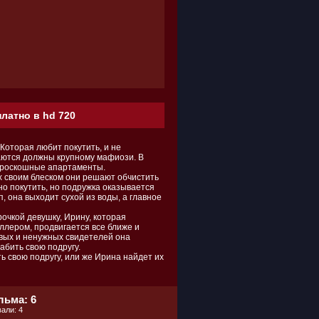
латно в hd 720
оторая любит покутить, и не
ваются должны крупному мафиози. В
м роскошные апартаменты.
их своим блеском они решают обчистить
но покутить, но подружка оказывается
, она выходит сухой из воды, а главное
очкой девушку, Ирину, которая
ллером, продвигается все ближе и
вых и ненужных свидетелей она
абить свою подругу.
ь свою подругу, или же Ирина найдет их
льма: 6
али: 4