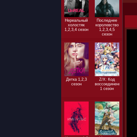
Нереальный
Последнее
холостяк
королевство
1,2,3,4 сезон
1,2,3,4,5
сезон
Детка 1,2,3
Z/X: Код
сезон
воссоединения
1 сезон