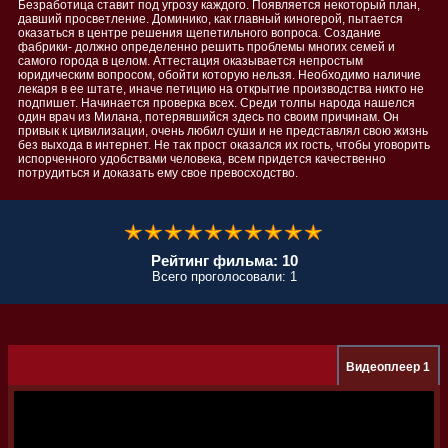
Безработица ставит под угрозу каждого. Появляется некоторый план,
давший просветление. Доминико, как главный киногерой, пытается
оказаться в центре решения щепетильного вопроса. Создание
фабрики- должно определенно решить проблемы многих семей и
самого города в целом. Аттестация оказывается непростым
юридическим вопросом, обойти которую нельзя. Необходимо наличие
лекаря в ее штате, иначе петицию на открытие производства никто не
подпишет. Начинается проверка всех. Среди толпы народа нашелся
один врач из Милана, потерявшийся здесь по своим причинам. Он
привык к цивилизации, очень любил суши и не представлял свою жизнь
без выхода в интернет. Не так прост оказался их гость, чтобы уговорить
испорченного удобствами человека, всем придется качественно
потрудиться и доказать ему свое превосходство.
Рейтинг фильма: 10
Всего проголосовали: 1
Видеоплеер 1