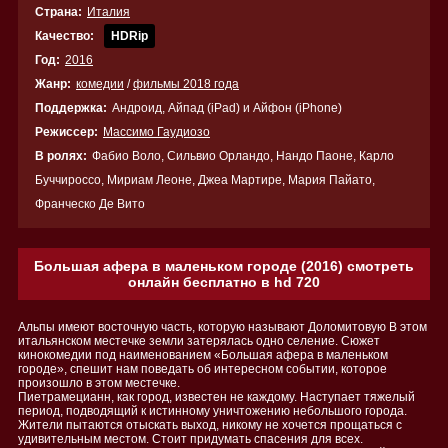
Страна:
Италия
Качество:
HDRip
Год:
2016
Жанр:
комедии
/
фильмы 2018 года
Поддержка:
Андроид, Айпад (iPad) и Айфон (iPhone)
Режиссер:
Массимо Гаудиозо
В ролях:
Фабио Воло, Сильвио Орландо, Нандо Паоне, Карло
Буччироссо, Мириам Леоне, Джеа Мартире, Мария Пайато,
Франческо Де Вито
Большая афера в маленьком городе (2016) смотреть
онлайн бесплатно в hd 720
Альпы имеют восточную часть, которую называют Доломитовую В этом
итальянском местечке земли затерялась одно селение. Сюжет
кинокомедии под наименованием «Большая афера в маленьком
городе», спешит нам поведать об интересном событии, которое
произошло в этом местечке.
Пиетрамецианн, как город, известен не каждому. Наступает тяжелый
период, подводящий к истинному уничтожению небольшого города.
Жители пытаются отыскать выход, никому не хочется прощаться с
удивительным местом. Стоит придумать спасения для всех.