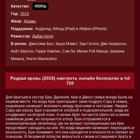
Качество:
HDRip
Год:
2015
Жанр:
Драмы
Поддержка:
Андроид, Айпад (iPad) и Айфон (iPhone)
Режиссер:
Дайан Белл
В ролях:
Джессика Бил, Заша Мэмет, Эди Гатеги, Джо Андерсон,
Кейт Бёртон, Гарри Хэмлин, Сэм Ли, Меган Рэй Манци, Шерина
Микаса, Унати Мангалисо
Родная кровь (2015) смотреть онлайн бесплатно в hd
720
Для братьев и сестер Бри, Даниэля, Крю и Джесс семья всегда была на
первом месте. Но когда Крю приглашает свою подругу Сару в семью,
недоверие начинает возникать между братьями и сестрами. Увидев
Сару как угрозу, Бри становится злобной и подозрительной, когда ее
отодвигают на второй план. А ночью брат пытается убить ее в своем
семейном доме, но получается отпор. Бри отправляется в
психиатрическую лечебницу, где ее мучают галлюцинации как Крю
продолжает нападать на нее. Но когда видения начинают переходить в
реальность, Бри понимает, что она находится в опасности и сбегает из
психушки. В безумной попытке вернуться к своим оставшимся брату и