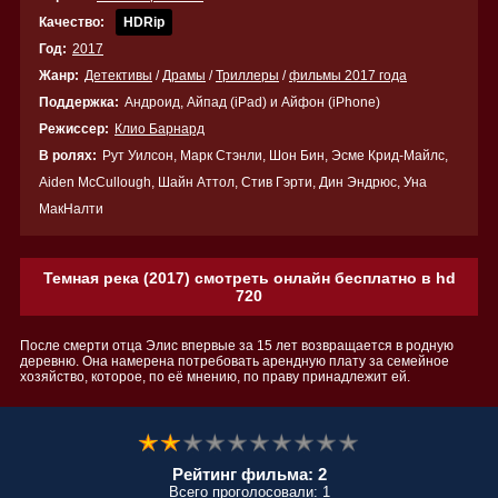
Качество:
HDRip
Год:
2017
Жанр:
Детективы
/
Драмы
/
Триллеры
/
фильмы 2017 года
Поддержка:
Андроид, Айпад (iPad) и Айфон (iPhone)
Режиссер:
Клио Барнард
В ролях:
Рут Уилсон, Марк Стэнли, Шон Бин, Эсме Крид-Майлс,
Aiden McCullough, Шайн Аттол, Стив Гэрти, Дин Эндрюс, Уна
МакНалти
Темная река (2017) смотреть онлайн бесплатно в hd
720
После смерти отца Элис впервые за 15 лет возвращается в родную
деревню. Она намерена потребовать арендную плату за семейное
хозяйство, которое, по её мнению, по праву принадлежит ей.
Рейтинг фильма: 2
Всего проголосовали: 1