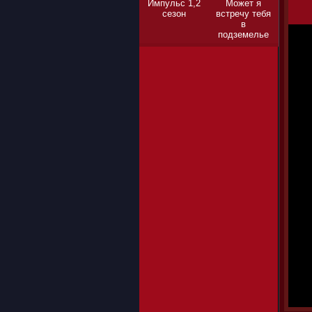
Импульс 1,2
Может я
сезон
встречу тебя
в
подземелье
1,2,3 сезон