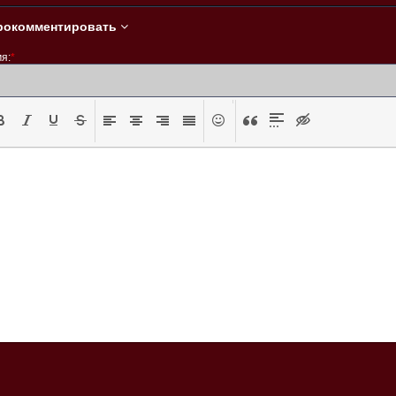
рокомментировать
я:
*