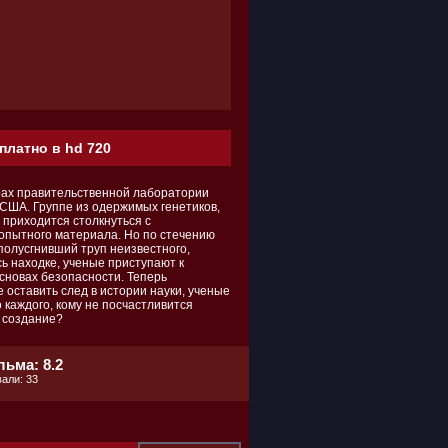
платно в hd 720
драх правительственной лаборатории
США. Группе из одержимых генетиков,
 приходится столкнуться с
опытного материала. Но по стечению
 полусгнивший труп неизвестного,
ь находке, ученые приступают к
сновах безопасности. Теперь
оставить след в истории науки, ученые
каждого, кому не посчастливится
е создание?
ьма: 8.2
али: 33