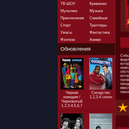
ТВ-ШОУ
Криминал
Мультики
Музыка
Приключения
Семейные
Спорт
Триллеры
Ужасы
Фантастика
Фэнтези
Аниме
Обновления
Собы
веду
кото
нево
обст
кото
пров
пред
вмес
оказ
Черная
Соседство
комедия /
1,2,3,4 сезон
Черноватый
1,2,3,4,5,6,7
сезон