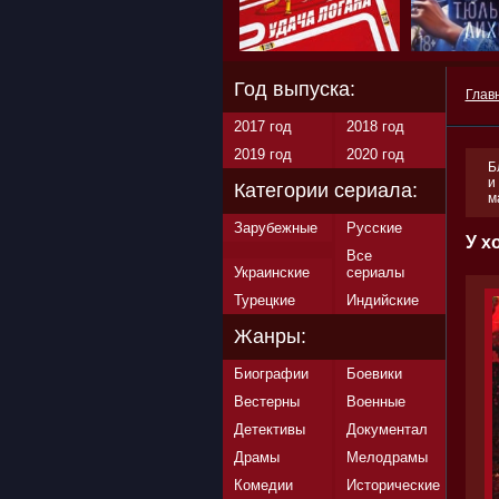
Год выпуска:
Глав
2017 год
2018 год
2019 год
2020 год
Б
и
Категории сериала:
м
Зарубежные
Русские
У х
Все
Украинские
сериалы
Турецкие
Индийские
Жанры:
Биографии
Боевики
Вестерны
Военные
Детективы
Документал
Драмы
Мелодрамы
Комедии
Исторические