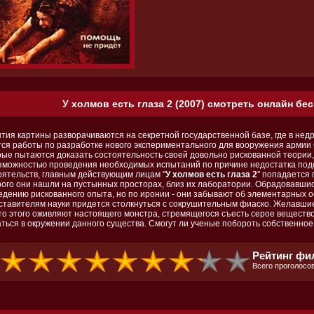
У холмов есть глаза 2 (2007) смотреть онлайн бес
тия картины разворачиваются на секретной государственной базе, где в не
тся работы по разработке нового экспериментального для вооружения армии 
рые пытаются доказать состоятельность своей довольно рискованной теории,
зможностью проведения необходимых испытаний по причине недостатка под
оятельств, главным действующим лицам ''
У холмов есть глаза 2
'' попадается
рого они нашли на пустынных просторах, близ их лаборатории. Обрадовавшис
едению рискованного опыта, но по иронии - они забывают об элементарных о
ставителям науки придется столкнуться с сокрушительным фиаско. Желавшие 
то этого оживляют настоящего монстра, стремящегося съесть серое вещество 
аться в окружении данного существа. Смогут ли ученые побороть собственно
Рейтинг фил
Всего проголосов