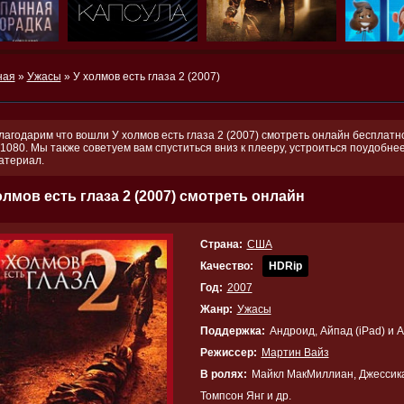
ная
»
Ужасы
» У холмов есть глаза 2 (2007)
лагодарим что вошли У холмов есть глаза 2 (2007) смотреть онлайн бесплатно
 1080. Мы также советуем вам спуститься вниз к плееру, устроиться поудобн
атериал.
олмов есть глаза 2 (2007) смотреть онлайн
Страна:
США
Качество:
HDRip
Год:
2007
Жанр:
Ужасы
Поддержка:
Андроид, Айпад (iPad) и 
Режиссер:
Мартин Вайз
В ролях:
Майкл МакМиллиан, Джессика
Томпсон Янг и др.