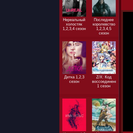
Нереальный
Последнее
холостяк
королевство
1,2,3,4 сезон
1,2,3,4,5
сезон
Детка 1,2,3
Z/X: Код
сезон
воссоединения
1 сезон