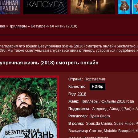
ная
»
Триллеры
» Безупречная жизнь (2018)
лагодарим что вошли Безупречная жизнь (2018) смотреть онлайн бесплатно, а
080. Мы также советуем вам спуститься вниз к плееру, устроиться поудобнее
упречная жизнь (2018) смотреть онлайн
Страна:
Португалия
Качество:
HDRip
Год:
2018
Жанр:
Триллеры
/
фильмы 2018 года
Поддержка:
Андроид, Айпад (iPad) и 
Режиссер:
Луиш Диого
В ролях:
Эрик Да Силва, Susie Filipe, 
Вальдемар Сантос, Mafalda Banquart, 