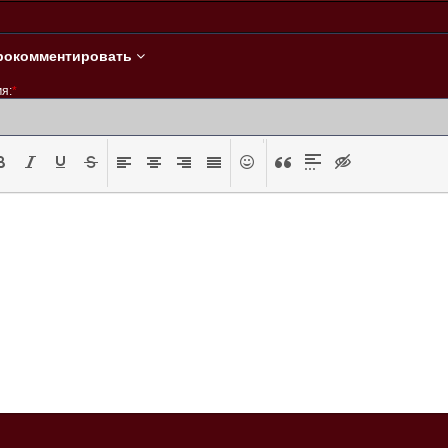
(2018)
рокомментировать
я:
*