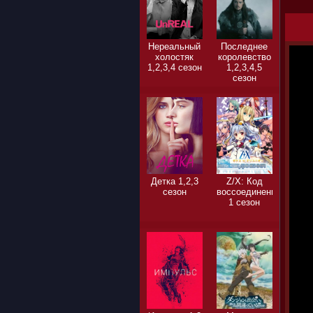
Нереальный
Последнее
холостяк
королевство
1,2,3,4 сезон
1,2,3,4,5
сезон
Детка 1,2,3
Z/X: Код
сезон
воссоединения
1 сезон