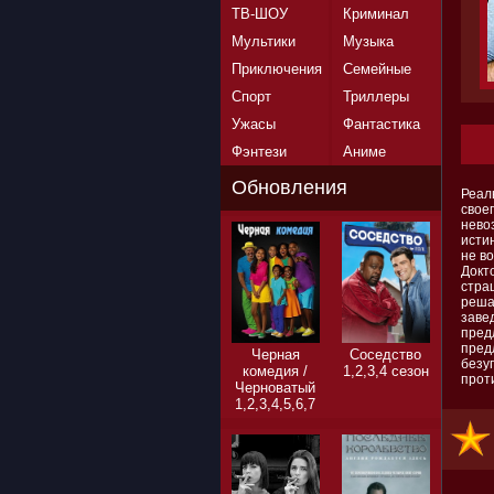
ТВ-ШОУ
Криминал
Мультики
Музыка
Приключения
Семейные
Спорт
Триллеры
Ужасы
Фантастика
Фэнтези
Аниме
Обновления
Реал
свое
нево
истин
не в
Докт
стра
реша
заве
предл
предл
Черная
Соседство
безу
комедия /
1,2,3,4 сезон
прот
Черноватый
1,2,3,4,5,6,7
сезон