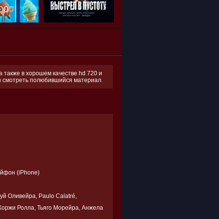
 также в хорошем качестве hd 720 и
 и смотреть полюбившийся материал.
Айфон (iPhone)
Руй Оливейра, Paulo Calatré,
Жоржи Ролла, Тьяго Морейра, Анжела