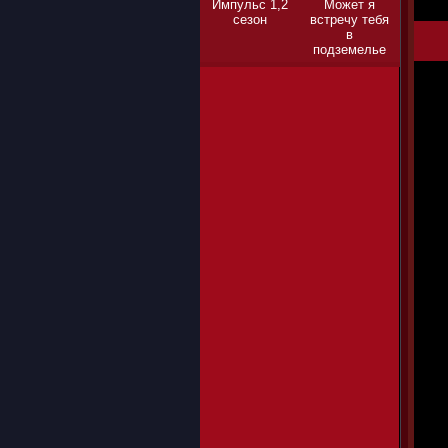
Импульс 1,2
Может я
сезон
встречу тебя
в
подземелье
1,2,3 сезон