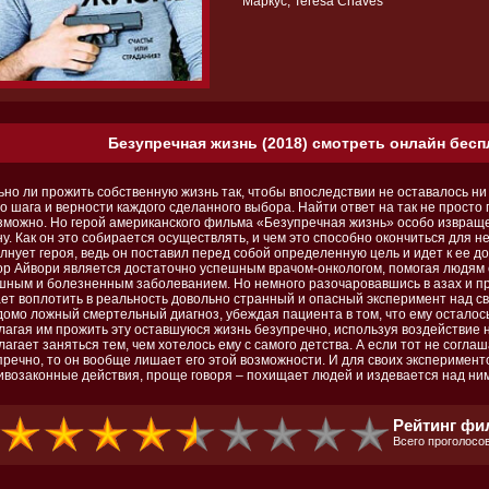
Маркус, Teresa Chaves
Безупречная жизнь (2018) смотреть онлайн бесп
ьно ли прожить собственную жизнь так, чтобы впоследствии не оставалось ни
го шага и верности каждого сделанного выбора. Найти ответ на так не просто
зможно. Но герой американского фильма «Безупречная жизнь» особо извращ
у. Как он это собирается осуществлять, и чем это способно окончиться для н
олнует героя, ведь он поставил перед собой определенную цель и идет к ее 
ор Айвори является достаточно успешным врачом-онкологом, помогая людям 
шным и болезненным заболеванием. Но немного разочаровавшись в азах и п
ет воплотить в реальность довольно странный и опасный эксперимент над св
домо ложный смертельный диагноз, убеждая пациента в том, что ему осталось
агая им прожить эту оставшуюся жизнь безупречно, используя воздействие на
агает заняться тем, чем хотелось ему с самого детства. А если тот не соглаш
пречно, то он вообще лишает его этой возможности. И для своих эксперимент
ивозаконные действия, проще говоря – похищает людей и издевается над ним
Рейтинг фил
Всего проголосов