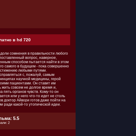
латно в hd 720
 доли сомнения в правильности любого
 поставленный вопрос, наверное,
енным способом пытается найти в этом
его самого в будущем - пока совершенно
достижению любыми путями.
справляться с, пожалуй, самым
ринципах научной медицины, герой
оими пациентами. Он ставит им
 жить совсем не долгое время и,
 пять органов чувств. Кому-то он
ается или у него что-то идет не столь
ов доктор Айвори готов даже пойти на
и ради какой-то утопической идеи.
ьма: 5.5
али: 2