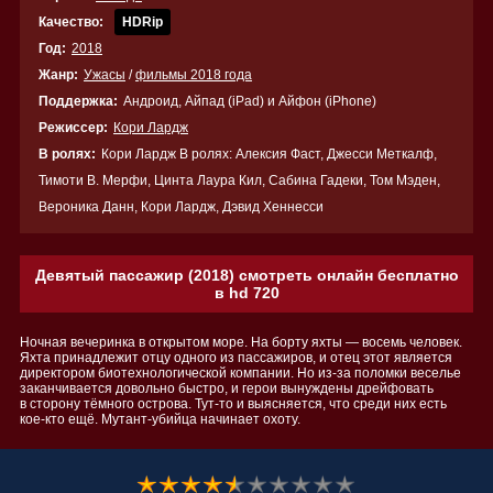
Качество:
HDRip
Год:
2018
Жанр:
Ужасы
/
фильмы 2018 года
Поддержка:
Андроид, Айпад (iPad) и Айфон (iPhone)
Режиссер:
Кори Лардж
В ролях:
Кори Лардж В ролях: Алексия Фаст, Джесси Меткалф,
Тимоти В. Мерфи, Цинта Лаура Кил, Сабина Гадеки, Том Мэден,
Вероника Данн, Кори Лардж, Дэвид Хеннесси
Девятый пассажир (2018) смотреть онлайн бесплатно
в hd 720
Ночная вечеринка в открытом море. На борту яхты — восемь человек.
Яхта принадлежит отцу одного из пассажиров, и отец этот является
директором биотехнологической компании. Но из-за поломки веселье
заканчивается довольно быстро, и герои вынуждены дрейфовать
в сторону тёмного острова. Тут-то и выясняется, что среди них есть
кое-кто ещё. Мутант-убийца начинает охоту.