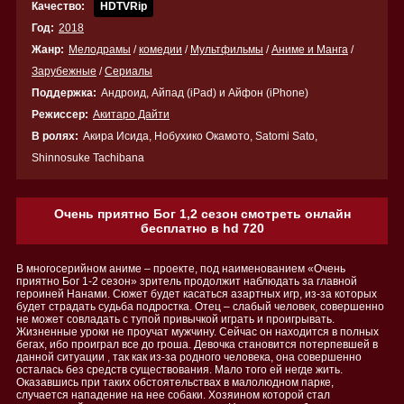
Качество:
HDTVRip
Год:
2018
Жанр:
Мелодрамы
/
комедии
/
Мультфильмы
/
Аниме и Манга
/
Зарубежные
/
Сериалы
Поддержка:
Андроид, Айпад (iPad) и Айфон (iPhone)
Режиссер:
Акитаро Дайти
В ролях:
Акира Исида, Нобухико Окамото, Satomi Sato,
Shinnosuke Tachibana
Очень приятно Бог 1,2 сезон смотреть онлайн
бесплатно в hd 720
В многосерийном аниме – проекте, под наименованием «Очень
приятно Бог 1-2 сезон» зритель продолжит наблюдать за главной
героиней Нанами. Сюжет будет касаться азартных игр, из-за которых
будет страдать судьба подростка. Отец – слабый человек, совершенно
не может совладать с тупой привычкой играть и проигрывать.
Жизненные уроки не проучат мужчину. Сейчас он находится в полных
бегах, ибо проиграл все до гроша. Девочка становится потерпевшей в
данной ситуации , так как из-за родного человека, она совершенно
осталась без средств существования. Мало того ей негде жить.
Оказавшись при таких обстоятельствах в малолюдном парке,
случается нападение на нее собаки. Хозяином которой стал