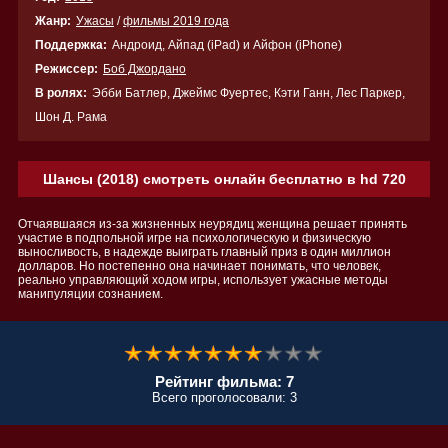
Жанр:
Ужасы
/
фильмы 2019 года
Поддержка:
Андроид, Айпад (iPad) и Айфон (iPhone)
Режиссер:
Боб Джордано
В ролях:
Эбби Батлер, Джеймс Фуертес, Кэти Ганн, Лес Паркер,
Шон Д. Рама
Шансы (2018) смотреть онлайн бесплатно в hd 720
Отчаявшаяся из-за жизненных неурядиц женщина решает принять
участие в подпольной игре на психологическую и физическую
выносливость, в надежде выиграть главный приз в один миллион
долларов. Но постепенно она начинает понимать, что человек,
реально управляющий ходом игры, использует ужасные методы
манипуляции сознанием.
Рейтинг фильма: 7
Всего проголосовали: 3