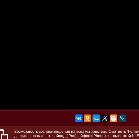
Возможность воспроизведения на всех устройствах. Смотреть "Релакс
доступен на плашете, айпад (iPad), айфон (iPhone) с поддержкой HLS