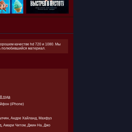
хорошем качестве hd 720 и 1080. Мы
ть полюбившийся материал.
8 года
Айфон (iPhone)
лчян, Андре Хайланд, Махфуз
д, Амари Читом, Джин На, Джо