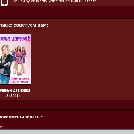
вашей рукой всегда будет мобильный кинотеатр.
также советуем вам:
рянные девчонки
2 (2011)
рокомментировать
я:
*