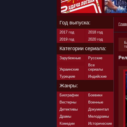
Год выпуска:
Глав
2017 год
2018 год
2019 год
2020 год
Б
т
Категории сериала:
Рел
Зарубежные
Русские
Все
Украинские
сериалы
Турецкие
Индийские
Жанры:
Биографии
Боевики
Вестерны
Военные
Детективы
Документал
Драмы
Мелодрамы
Комедии
Исторические