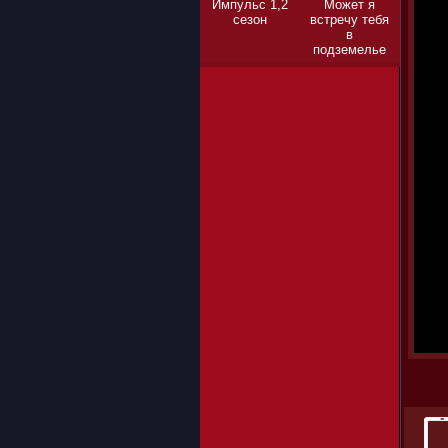
Импульс 1,2
Может я
сезон
встречу тебя
в
подземелье
1,2,3 сезон