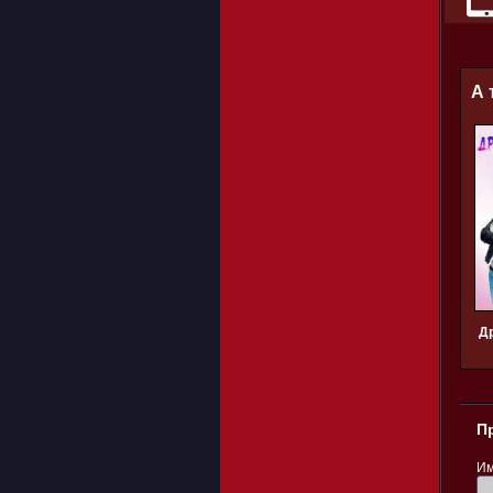
А 
Д
П
Им