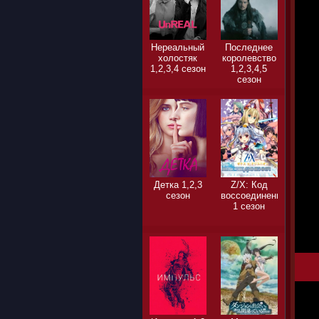
Нереальный
Последнее
холостяк
королевство
1,2,3,4 сезон
1,2,3,4,5
сезон
Детка 1,2,3
Z/X: Код
сезон
воссоединения
1 сезон