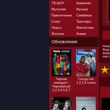
ТВ-ШОУ
Криминал
Мультики
Музыка
Приключения
Семейные
Спорт
Триллеры
Ужасы
Фантастика
Фэнтези
Аниме
Обновления
Накан
Ведь
видео
ему п
Черная
Соседство
комедия /
1,2,3,4 сезон
Черноватый
1,2,3,4,5,6,7
сезон