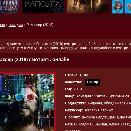
ная
»
комедии
» Релаксер (2018)
лагодарим что вошли Релаксер (2018) смотреть онлайн бесплатно, а также в 
акже советуем вам спуститься вниз к плееру, устроиться поудобнее и смотре
аксер (2018) смотреть онлайн
Страна:
США
Качество:
HDRip
Год:
2018
Жанр:
комедии
/
Фэнтези
/
фильмы 201
Поддержка:
Андроид, Айпад (iPad) и 
Режиссер:
Джоэль Потрикус
В ролях:
Джошуа Бёрдж, Давид Дастма
Рахман, Мадиган Бахман, Адина Ховар