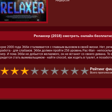
Андерсон
Релаксер (2018) смотреть онлайн бесплатно
уне 2000 года Эбби сталкивается с главным вызовом в своей жизни. Нет, речь
 работа - для слабаков. Эбби должен пройти 256 уровень Pac-Man - непосиль
игр. И пока Эбби не добьется желаемого, он не встанет со своего дивана. То 
ридется стать выживальщиком - найти способ, как ходить в туалет, и позаботи
Рейтинг фи
Всего проголосов