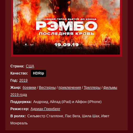
Страна:
США
Качество:
HDRip
Год:
2019
Жанр:
боевики
/
Вестерны
/
приключения
/
Триллеры
/
фильмы
2019 года
Поддержка:
Андроид, Айпад (iPad) и Айфон (iPhone)
Режиссер:
Адриан Грюнберг
В ролях:
Сильвестр Сталлоне, Пас Вега, Шила Шах, Ивет
Монреаль