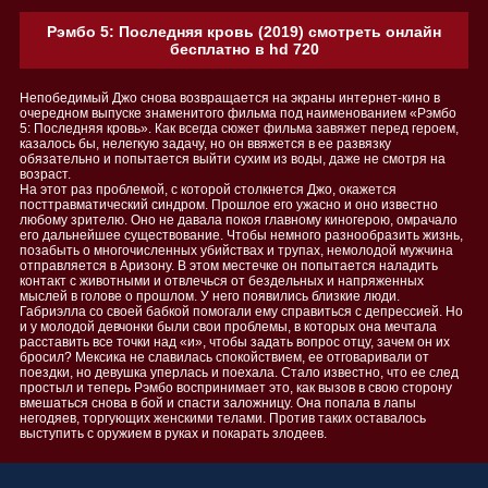
Рэмбо 5: Последняя кровь (2019) смотреть онлайн
бесплатно в hd 720
Непобедимый Джо снова возвращается на экраны интернет-кино в
очередном выпуске знаменитого фильма под наименованием «Рэмбо
5: Последняя кровь». Как всегда сюжет фильма завяжет перед героем,
казалось бы, нелегкую задачу, но он ввяжется в ее развязку
обязательно и попытается выйти сухим из воды, даже не смотря на
возраст.
На этот раз проблемой, с которой столкнется Джо, окажется
посттравматический синдром. Прошлое его ужасно и оно известно
любому зрителю. Оно не давала покоя главному киногерою, омрачало
его дальнейшее существование. Чтобы немного разнообразить жизнь,
позабыть о многочисленных убийствах и трупах, немолодой мужчина
отправляется в Аризону. В этом местечке он попытается наладить
контакт с животными и отвлечься от бездельных и напряженных
мыслей в голове о прошлом. У него появились близкие люди.
Габриэлла со своей бабкой помогали ему справиться с депрессией. Но
и у молодой девчонки были свои проблемы, в которых она мечтала
расставить все точки над «и», чтобы задать вопрос отцу, зачем он их
бросил? Мексика не славилась спокойствием, ее отговаривали от
поездки, но девушка уперлась и поехала. Стало известно, что ее след
простыл и теперь Рэмбо воспринимает это, как вызов в свою сторону
вмешаться снова в бой и спасти заложницу. Она попала в лапы
негодяев, торгующих женскими телами. Против таких оставалось
выступить с оружием в руках и покарать злодеев.