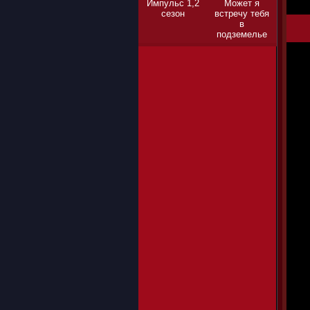
Импульс 1,2
Может я
сезон
встречу тебя
в
подземелье
1,2,3 сезон