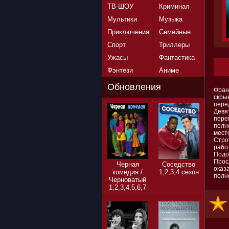
ТВ-ШОУ
Криминал
Мультики
Музыка
Приключения
Семейные
Спорт
Триллеры
Ужасы
Фантастика
Фэнтези
Аниме
Обновления
Фран
скры
пере
Девя
пере
полн
мест
Стро
рабо
Подо
Прос
Черная
Соседство
оказ
комедия /
1,2,3,4 сезон
полн
Черноватый
1,2,3,4,5,6,7
сезон