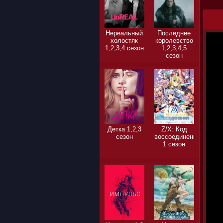
Нереальный
Последнее
холостяк
королевство
1,2,3,4 сезон
1,2,3,4,5
сезон
Детка 1,2,3
Z/X: Код
сезон
воссоединения
1 сезон