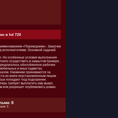
но в hd 720
наименованием «Переводчики». Заказчик
ед исполнителями. Основной задачей
ги. Но особенные условия выполнения
оило осуществить в закрытом бункере ,
предлагалось обособленное рабочее
мобильных и иных гаджетах.
разом. Наемники принимаются за
ста их книги неустановленным лицом.
ерых попадает под подозрение.
перь требует выплатить ему выкуп,
ям или разрешит опубликовать роман
льма: 8
али: 5