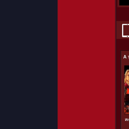
А 
Иг