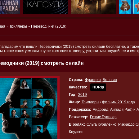
ная
»
Триллеры
» Переводчики (2019)
лагодарим что вошли Переводчики (2019) смотреть онлайн бесплатно, а также
ы также советуем вам спуститься вниз к плееру, устроиться поудобнее и см
еводчики (2019) смотреть онлайн
Страна:
Франция
,
Бельгия
Качество:
HDRip
Год:
2019
Жанр:
Триллеры
/
фильмы 2019 года
Поддержка:
Андроид, Айпад (iPad) и 
Режиссер:
Режис Руансар
В ролях:
Ольга Куриленко, Риккардо С
Кнудсен