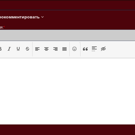
рокомментировать
я:
*