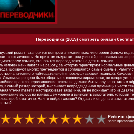
Переводчики (2019) смотреть онлайн бесплат
цузский роман - становится центром внимания всех киногероев фильма под 
вает свою личность. Но при этом выдвигает ряд условий, не показываясь пер
д мастерами языков, становится перевод текста на девять языков.
ть человек нанимаются на работу, за которую гарантируют нормальные день
вода, шокируют многих претендентов и соглашаются самые смелые. Работу ст
остью напичканного наблюдательной и прослушивающей техникой. Каждому 
о. Людям запрещено было общаться с внешним миром вовсе, не говоря уже о 
жайшее правило неразглашение текста не должно быть нарушено никоим об
ту, в самый разгар которой, выплывает непредвиденная публикация части тек
бная утечка пугает и настораживает заказчика, он не понимает, кто из девят
леживание велось на наивысшем уровне и вычислить вымогателя, который те
алось проблематично. На что пойдет хозяин? Отдаст ли он деньги вымогател
остью?
Рейтинг фи
Всего проголосов