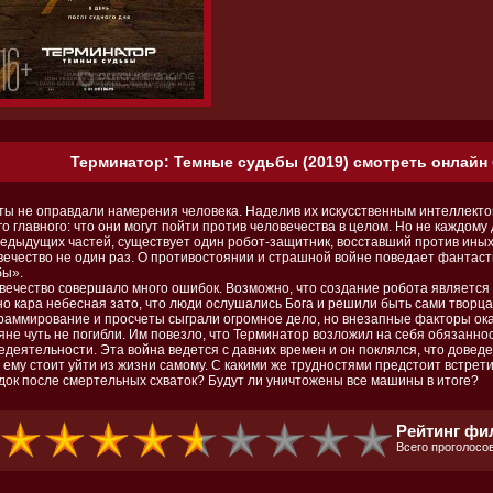
Терминатор: Темные судьбы (2019) смотреть онлайн 
ты не оправдали намерения человека. Наделив их искусственным интеллектом
о главного: что они могут пойти против человечества в целом. Но не каждому
редыдущих частей, существует один робот-защитник, восставший против ины
вечество не один раз. О противостоянии и страшной войне поведает фантас
бы».
вечество совершало много ошибок. Возможно, что создание робота является 
но кара небесная зато, что люди ослушались Бога и решили быть сами творц
раммирование и просчеты сыграли огромное дело, но внезапные факторы ока
яне чуть не погибли. Им повезло, что Терминатор возложил на себя обязанно
деятельности. Эта война ведется с давних времен и он поклялся, что доведе
о ему стоит уйти из жизни самому. С какими же трудностями предстоит встрет
док после смертельных схваток? Будут ли уничтожены все машины в итоге?
Рейтинг фил
Всего проголосов