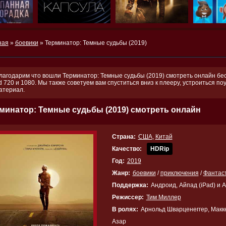
ная
»
боевики
» Терминатор: Темные судьбы (2019)
лагодарим что вошли Терминатор: Темные судьбы (2019) смотреть онлайн бес
d 720 и 1080. Мы также советуем вам спуститься вниз к плееру, устроиться 
атериал.
минатор: Темные судьбы (2019) смотреть онлайн
Страна:
США
,
Китай
Качество:
HDRip
Год:
2019
Жанр:
боевики
/
приключения
/
Фантас
Поддержка:
Андроид, Айпад (iPad) и 
Режиссер:
Тим Миллер
В ролях:
Арнольд Шварценеггер, Макке
Азар