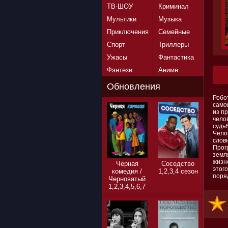
ТВ-ШОУ
Криминал
Мультики
Музыка
Приключения
Семейные
Спорт
Триллеры
Ужасы
Фантастика
Фэнтези
Аниме
Обновления
Робо
самог
из п
чело
судь
Чело
слов
Прог
земл
жизне
Черная
Соседство
этог
комедия /
1,2,3,4 сезон
поря
Черноватый
1,2,3,4,5,6,7
сезон