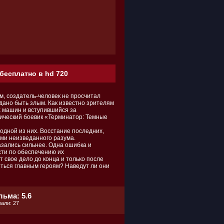
бесплатно в hd 720
, создатель-человек не просчитал
 дано быть злым. Как известно зрителям
х машин и вступившийся за
тический боевик «Терминатор: Темные
одной из них. Восстание последних,
ами неизведанного разума.
зались сильнее. Одна ошибка и
сти по обеспечению их
т свое дело до конца и только после
иться главным героям? Наведут ли они
ьма: 5.6
али: 27