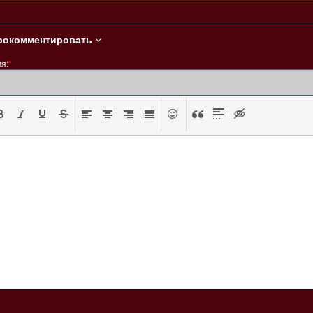
(2003)
рокомментировать
я:
*