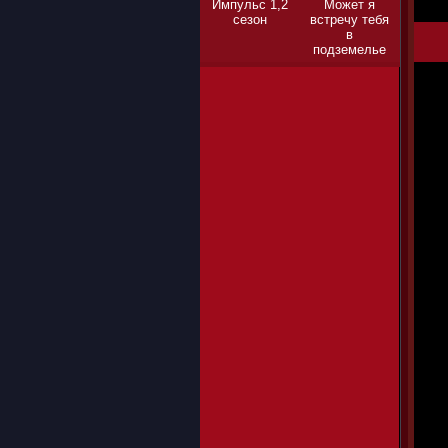
Импульс 1,2
Может я
сезон
встречу тебя
в
подземелье
1,2,3 сезон