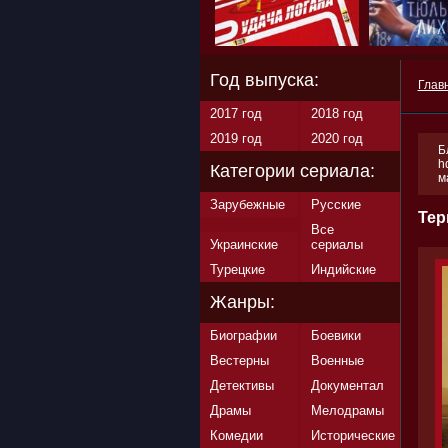
Год выпуска:
Глав
2017 год
2018 год
2019 год
2020 год
Б
h
Категории сериала:
м
Зарубежные
Русские
Тер
Все
Украинские
сериалы
Турецкие
Индийские
Жанры:
Биографии
Боевики
Вестерны
Военные
Детективы
Документал
Драмы
Мелодрамы
Комедии
Исторические