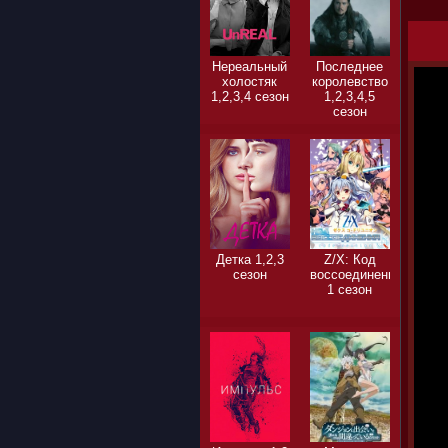
Нереальный
Последнее
холостяк
королевство
1,2,3,4 сезон
1,2,3,4,5
сезон
Детка 1,2,3
Z/X: Код
сезон
воссоединения
1 сезон