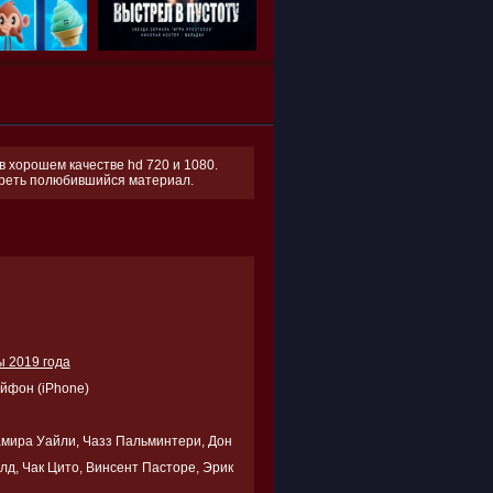
 хорошем качестве hd 720 и 1080.
отреть полюбившийся материал.
 2019 года
Айфон (iPhone)
амира Уайли, Чазз Пальминтери, Дон
лд, Чак Цито, Винсент Пасторе, Эрик