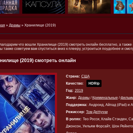
ная
»
Драмы
» Хранилище (2019)
лагодарим что вошли Хранилище (2019) смотреть онлайн бесплатно, а также в
ы также советуем вам спуститься вниз к плееру, устроиться поудобнее и см
нилище (2019) смотреть онлайн
Страна:
США
Качество:
HDRip
Год:
2019
Жанр:
Драмы
/
Криминальные
/
фильмы
Поддержка:
Андроид, Айпад (iPad) и 
Режиссер:
Том ДеНуччи
В ролях:
Тео Росси, Клайв Стэнден, С
Джонсон, Уильям Форсайт, Шон Рейнгго