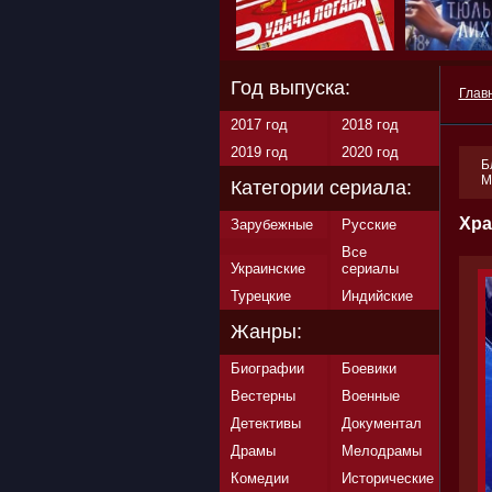
Год выпуска:
Глав
2017 год
2018 год
2019 год
2020 год
Б
М
Категории сериала:
Хра
Зарубежные
Русские
Все
Украинские
сериалы
Турецкие
Индийские
Жанры:
Биографии
Боевики
Вестерны
Военные
Детективы
Документал
Драмы
Мелодрамы
Комедии
Исторические