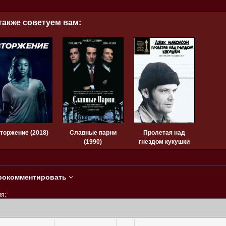
также советуем вам:
торжение (2018)
Славные парни
Пролетая над
(1990)
гнездом кукушки
(1975)
рокомментировать
я:
*