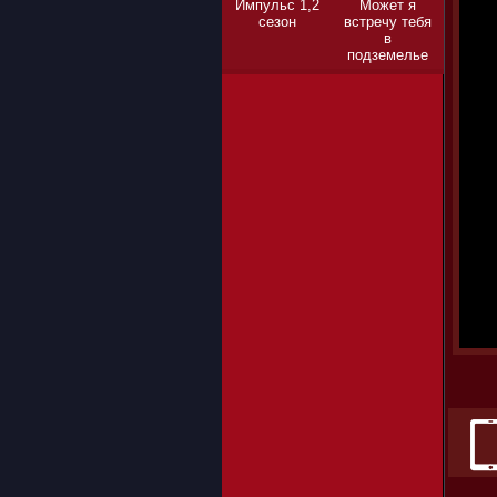
Импульс 1,2
Может я
сезон
встречу тебя
в
подземелье
1,2,3 сезон