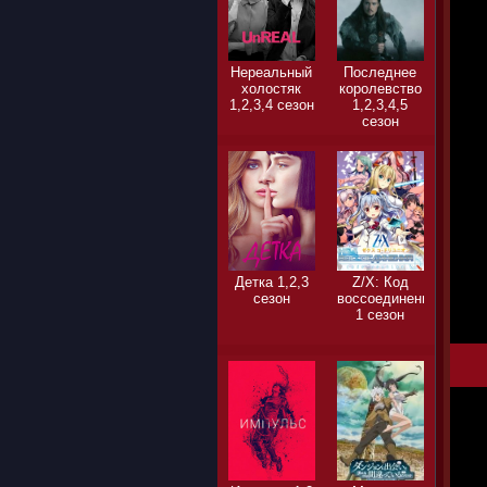
Нереальный
Последнее
холостяк
королевство
1,2,3,4 сезон
1,2,3,4,5
сезон
Детка 1,2,3
Z/X: Код
сезон
воссоединения
1 сезон