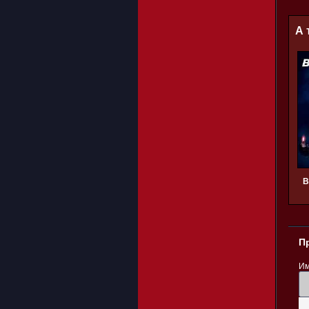
А 
В
П
Им