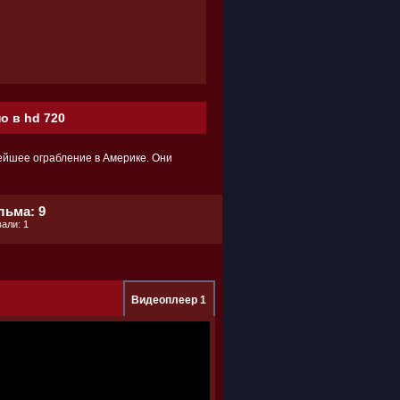
о в hd 720
ейшее ограбление в Америке. Они
льма: 9
али: 1
Видеоплеер 1