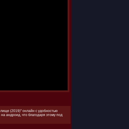
лище (2019)" онлайн с удобностью
 на андроид, что благодаря этому под