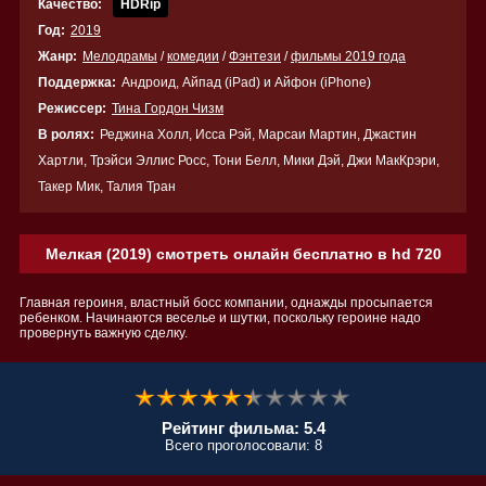
Качество:
HDRip
Год:
2019
Жанр:
Мелодрамы
/
комедии
/
Фэнтези
/
фильмы 2019 года
Поддержка:
Андроид, Айпад (iPad) и Айфон (iPhone)
Режиссер:
Тина Гордон Чизм
В ролях:
Реджина Холл, Исса Рэй, Марсаи Мартин, Джастин
Хартли, Трэйси Эллис Росс, Тони Белл, Мики Дэй, Джи МакКрэри,
Такер Мик, Талия Тран
Мелкая (2019) смотреть онлайн бесплатно в hd 720
Главная героиня, властный босс компании, однажды просыпается
ребенком. Начинаются веселье и шутки, поскольку героине надо
провернуть важную сделку.
Рейтинг фильма: 5.4
Всего проголосовали: 8