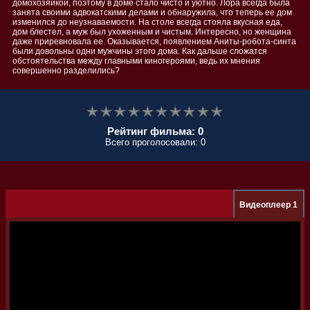
домохозяйкой, поэтому в доме стало чисто и уютно. Лора всегда была
занята своими адвокатскими делами и обнаружила, что теперь ее дом
изменился до неузнаваемости. На столе всегда стояла вкусная еда,
дом блестел, а муж был ухоженным и чистым. Интересно, но женщина
даже приревновала ее. Оказывается, появлением Аниты-робота-синта
были довольны одни мужчины этого дома. Как дальше сложатся
обстоятельства между главными киногероями, ведь их мнения
совершенно разделились?
Рейтинг фильма: 0
Всего проголосовали: 0
Видеоплеер 1