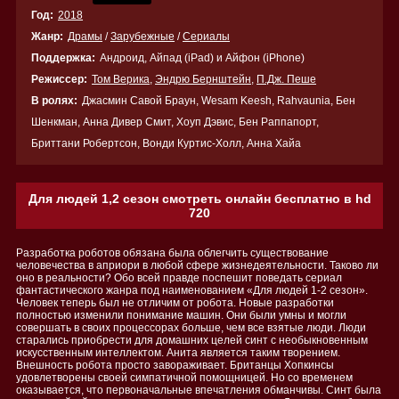
Год:
2018
Жанр:
Драмы
/
Зарубежные
/
Сериалы
Поддержка:
Андроид, Айпад (iPad) и Айфон (iPhone)
Режиссер:
Том Верика
,
Эндрю Бернштейн
,
П.Дж. Пеше
В ролях:
Джасмин Савой Браун, Wesam Keesh, Rahvaunia, Бен
Шенкман, Анна Дивер Смит, Хоуп Дэвис, Бен Раппапорт,
Бриттани Робертсон, Вонди Куртис-Холл, Анна Хайа
Для людей 1,2 сезон смотреть онлайн бесплатно в hd
720
Разработка роботов обязана была облегчить существование
человечества в априори в любой сфере жизнедеятельности. Таково ли
оно в реальности? Обо всей правде поспешит поведать сериал
фантастического жанра под наименованием «Для людей 1-2 сезон».
Человек теперь был не отличим от робота. Новые разработки
полностью изменили понимание машин. Они были умны и могли
совершать в своих процессорах больше, чем все взятые люди. Люди
старались приобрести для домашних целей синт с необыкновенным
искусственным интеллектом. Анита является таким творением.
Внешность робота просто завораживает. Британцы Хопкинсы
удовлетворены своей симпатичной помощницей. Но со временем
оказывается, что первоначальные впечатления обманчивы. Синт была