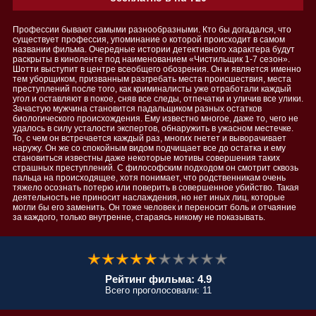
Профессии бывают самыми разнообразными. Кто бы догадался, что
существует профессия, упоминание о которой происходит в самом
названии фильма. Очередные истории детективного характера будут
раскрыты в киноленте под наименованием «Чистильщик 1-7 сезон».
Шотти выступит в центре всеобщего обозрения. Он и является именно
тем уборщиком, призванным разгребать места происшествия, места
преступлений после того, как криминалисты уже отработали каждый
угол и оставляют в покое, сняв все следы, отпечатки и уличив все улики.
Зачастую мужчина становится падальщиком разных остатков
биологического происхождения. Ему известно многое, даже то, чего не
удалось в силу усталости экспертов, обнаружить в ужасном местечке.
То, с чем он встречается каждый раз, многих гнетет и выворачивает
наружу. Он же со спокойным видом подчищает все до остатка и ему
становиться известны даже некоторые мотивы совершения таких
страшных преступлений. С философским подходом он смотрит сквозь
пальца на происходящее, хотя понимает, что родственникам очень
тяжело осознать потерю или поверить в совершенное убийство. Такая
деятельность не приносит наслаждения, но нет иных лиц, которые
могли бы его заменить. Он тоже человек и переносит боль и отчаяние
за каждого, только внутренне, стараясь никому не показывать.
Рейтинг фильма: 4.9
Всего проголосовали: 11