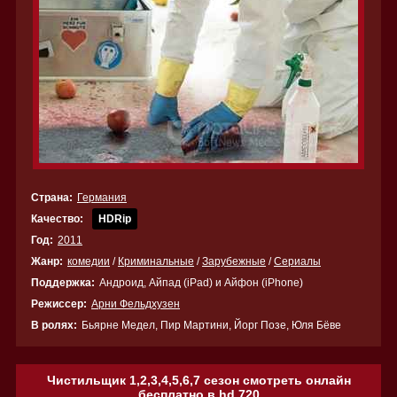
Страна:
Германия
Качество:
HDRip
Год:
2011
Жанр:
комедии
/
Криминальные
/
Зарубежные
/
Сериалы
Поддержка:
Андроид, Айпад (iPad) и Айфон (iPhone)
Режиссер:
Арни Фельдхузен
В ролях:
Бьярне Медел, Пир Мартини, Йорг Позе, Юля Бёве
Чистильщик 1,2,3,4,5,6,7 сезон смотреть онлайн
бесплатно в hd 720