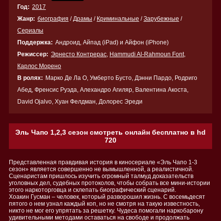
Год:
2017
Жанр:
биография
/
Драмы
/
Криминальные
/
Зарубежные
/
Сериалы
Поддержка:
Андроид, Айпад (iPad) и Айфон (iPhone)
Режиссер:
Эрнесто Контрерас
,
Hammudi Al-Rahmoun Font
,
Карлос Морено
В ролях:
Марко Де Ла О, Умберто Бусто, Дэнни Пардо, Родриго
Абед, Френсис Руэда, Алехандро Агиляр, Валентина Акоста,
David Ojalvo, Хуан Фелдман, Долорес Эреди
Эль Чапо 1,2,3 сезон смотреть онлайн бесплатно в hd
720
Представленная правдивая история в киносериале «Эль Чапо 1-3
сезон» является совершенно не вымышленной, а реалистичной.
Сценаристам пришлось изучить огромный талмуд доказательств
уголовных дел, судебных протоколов, чтобы собрать все мини-истории
этого наркоторговца и склепать биографический сценарий.
Хоакин Гусман – человек, который разворошил жизнь. С восемьдесят
пятого о нем узнал каждый коп, но не смотря на такую известность,
никто не мог его упрятать за решетку. Чудеса помогали наркобарону
удивительными методами оставаться на свободе и продолжать