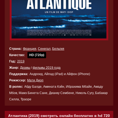
Страна:
Франция
,
Сенегал
,
Бельгия
Качество:
HD (720p)
Год:
2019
Жанр:
Драмы
/
фильмы 2019 года
Поддержка:
Андроид, Айпад (iPad) и Айфон (iPhone)
Режиссер:
Мати Диоп
В ролях:
Абду Балде, Амината Кэйн, Ибрахима Мбайе, Амаду
Мбов, Мамэ Бинета Сане, Дианку Сембене, Николь Сугу, Бабакар
Силла, Траоре
Атлантика (2019) смотреть онлайн бесплатно в hd 720