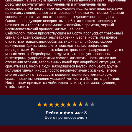
способных перевернуть прежние гипотезы научных мужей. Нора очень
довольна результатами, полученными и отправленными на
поверхность. Но постоянное нахождение под толщей воды действует
на психику людей, запертых в просторной, но все же тюрьме. Главный
специалист также устала от постоянного динамичного процесса.
Однако последующие невероятные события заставят женщину с
нежностью и трепетом вспоминать спокойные времена, мирный
исследовательский процесс, как высшее благо.
Сейсмологи, также присутствующие на борту, пропускают тревожный
сигнал о надвигающемся землетрясении. Беспечность или долгое
отсутствие грандиозных событий, тишина на приборах, скорее
притупляют бдительность, что приводит к катастрофическим
последствиям. Волна просто сбивает крепления, разрушая корпус во
многих местах. Переборки, предусмотрительно установленные
инженерами, ударная стихия ломает, как спички. Часть люков для
отсечения отсеков, заполненных водой при аварийной ситуации, не
срабатывает, многие люди, находящиеся внутри, погибают, другие
получают увечья, иногда просто несовместимые с жизнью. Теперь
многое зависит от твердости решения, принятого командиром,
слаженности выполнения указаний, четкости и быстроты действий.
Несчастным приходится мобилизовать силы, вспоминать учения,
чтобы выжить.
Рейтинг фильма: 8
Всего проголосовали: 7