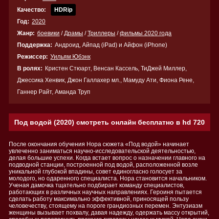
Качество:
HDRip
Год:
2020
Жанр:
боевики
/
Драмы
/
Триллеры
/
фильмы 2020 года
Поддержка:
Андроид, Айпад (iPad) и Айфон (iPhone)
Режиссер:
Уильям Юбэнк
В ролях:
Кристен Стюарт, Венсан Кассель, ТиДжей Миллер,
Джессика Хенвик, Джон Галлахер мл., Мамуду Ати, Фиона Рене,
Ганнер Райт, Аманда Труп
Под водой (2020) смотреть онлайн бесплатно в hd 720
После окончания обучения Нора сюжета «Под водой» начинает
увлеченно заниматься научно-исследовательской деятельностью,
делая большие успехи. Когда встает вопрос о назначении главного на
подводной станции, построенной под водой, расположенной возле
уникальной глубокой впадины, совет единогласно голосует за
молодого, но одаренного специалиста. Нора становится начальником.
Ученая дамочка тщательно подбирает команду специалистов,
работающих в различных научных направлениях. Героиня пытается
сделать работу максимально эффективной, приносящей пользу
человечеству, стоящему на пороге грандиозных перемен. Энтузиазм
женщины вызывает похвалу, давая надежду, одержать массу открытий,