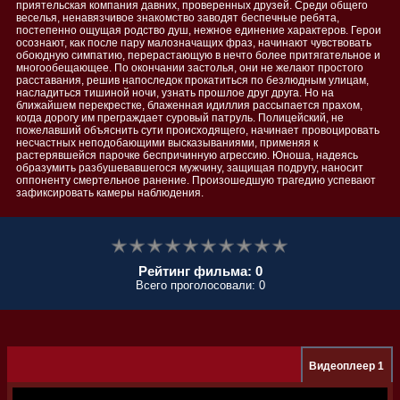
приятельская компания давних, проверенных друзей. Среди общего
веселья, ненавязчивое знакомство заводят беспечные ребята,
постепенно ощущая родство душ, нежное единение характеров. Герои
осознают, как после пару малозначащих фраз, начинают чувствовать
обоюдную симпатию, перерастающую в нечто более притягательное и
многообещающее. По окончании застолья, они не желают простого
расставания, решив напоследок прокатиться по безлюдным улицам,
насладиться тишиной ночи, узнать прошлое друг друга. Но на
ближайшем перекрестке, блаженная идиллия рассыпается прахом,
когда дорогу им преграждает суровый патруль. Полицейский, не
пожелавший объяснить сути происходящего, начинает провоцировать
несчастных неподобающими высказываниями, применяя к
растерявшейся парочке беспричинную агрессию. Юноша, надеясь
образумить разбушевавшегося мужчину, защищая подругу, наносит
оппоненту смертельное ранение. Произошедшую трагедию успевают
зафиксировать камеры наблюдения.
Рейтинг фильма: 0
Всего проголосовали: 0
Видеоплеер 1