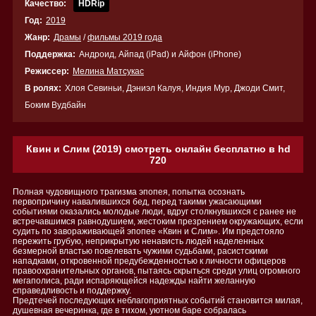
Качество:
HDRip
Год:
2019
Жанр:
Драмы
/
фильмы 2019 года
Поддержка:
Андроид, Айпад (iPad) и Айфон (iPhone)
Режиссер:
Мелина Матсукас
В ролях:
Хлоя Севиньи, Дэниэл Калуя, Индия Мур, Джоди Смит,
Боким Вудбайн
Квин и Слим (2019) смотреть онлайн бесплатно в hd
720
Полная чудовищного трагизма эпопея, попытка осознать
первопричину навалившихся бед, перед такими ужасающими
событиями оказались молодые люди, вдруг столкнувшихся с ранее не
встречавшимся равнодушием, жестоким презрением окружающих, если
судить по завораживающей эпопее «Квин и Слим». Им предстояло
пережить грубую, неприкрытую ненависть людей наделенных
безмерной властью повелевать чужими судьбами, расистскими
нападками, откровенной предубежденностью к личности офицеров
правоохранительных органов, пытаясь скрыться среди улиц огромного
мегаполиса, ради испаряющейся надежды найти желанную
справедливость и поддержку.
Предтечей последующих неблагоприятных событий становится милая,
душевная вечеринка, где в тихом, уютном баре собралась