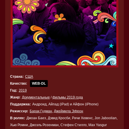
Страна:
США
Качество:
WEB-DL
Год:
2019
Жанр:
Документальные
/
фильмы 2019 года
Поддержка:
Андроид, Айпад (iPad) и Айфон (iPhone)
Режиссер:
Барак Гудман
,
Джеймила Эфрон
В ролях:
Джоан Баез, Дэвид Кросби, Ричи Хевенс, Jon Jaboolian,
Хью Ромни, Джоэль Розенман, Стефен Стиллз, Max Yasgur