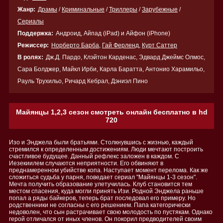
Жанр:
Драмы
/
Криминальные
/
Триллеры
/
Зарубежные
/
Сериалы
Поддержка:
Андроид, Айпад (iPad) и Айфон (iPhone)
Режиссер:
Норберто Барба
,
Гай Ферленд
,
Курт Саттер
В ролях:
Дж.Д. Пардо, Клэйтон Карденас, Эдвард Джеймс Олмос,
Сара Болджер, Майкл Ирби, Карла Баратта, Антонио Харамильо,
Рауль Трухильо, Ричард Кебрал, Дэниэл Пино
Майянцы 1,2,3 сезон смотреть онлайн бесплатно в hd
720
Изо и Энджела были братьями. Столкнувшись с жизнью, каждый
стремился к определенным достижениям. Люди мечтают построить
счастливое будущее. Данный рефлекс заложен в каждом. С
Иезекиилем случаются неприятности. Его обвиняют в
преднамеренном убийстве копа. Наступает момент перелома. Как же
сложиться судьба у парня, поведает сериал "Майянцы 1-3 сезон".
Мечта получить образование улетучилась. Клуб становится тем
местом спасения, куда могли принять Изи. Родной Энджела раньше
попал а ряды байкеров, теперь брат последовал его примеру. Но
родственники не согласны с его решением. Папа категорически
недоволен, что сын растрачивает свою молодость по пустякам. Однако
герой отличался от иных членов. Он покорил предводителей своим