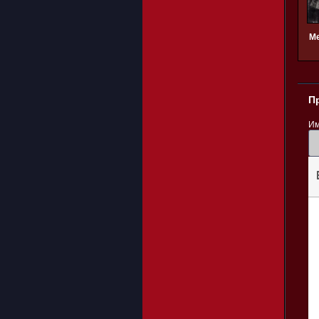
Ме
П
Им