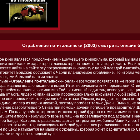
Ограбление по-итальянски (2003) смотреть онлайн б
ое кино является продолжением нашумевшего кинофильма, который мы вам вк
шим пониманием характеров главных героев посмотреть вторую часть. Если ж
можете найти на сайте эту потрясающую киноленту с целой плеядой кинозвёз
авторитет Бриджер обсуждает с Чарли планируемое ограбление. По итогам м
ельцами большой партии золота.
льме «
Ограбление по-итальянски
» онлайн возможно появятся те же герои. И
орачиванию дела, описанного выше. Итак, перечислим этих персонажей: Стив -
ергшейся нападению; симпатяга Роб – отменный водитель; левое ухо – специ
арь от бога. Лидер компании Джон профессионально вскрывает любой сейф. Г
ое они провели чисто и сумели обогатиться. Однако, их радость прерывает п
видимо, киллер из парня никакой, поэтому погибает только Джон. Выжившие 
бление разбогатевшего Стива при помощи дочери погибшего предводителя Дж
йфам. По плану ребята тормозят инкассаторский фургон с теми самыми золо
ы”. Затем после небольшого взрыва машина проваливается под асфальт в ка
ной банды. Всё золото расфасовывается по трём автомобилям Мини Купер. Гр
альностью момента, наслаждаясь победой удавшегося реализованного плана.
ег по цеху, натыкается на мафию с Украины., которая хочет расквитаться со
онажи получают солидный куш.