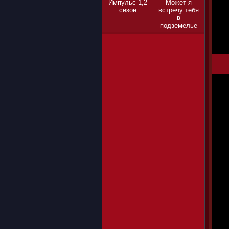
Импульс 1,2
Может я
сезон
встречу тебя
в
подземелье
1,2,3 сезон