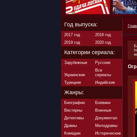
Год выпуска:
Глав
2017 год
2018 год
2019 год
2020 год
Б
h
Категории сериала:
м
Зарубежные
Русские
Огр
Все
Украинские
сериалы
Турецкие
Индийские
Жанры:
Биографии
Боевики
Вестерны
Военные
Детективы
Документал
Драмы
Мелодрамы
Комедии
Исторические