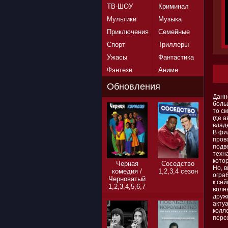
ТВ-ШОУ
Криминал
Мультики
Музыка
Приключения
Семейные
Спорт
Триллеры
Ужасы
Фантастика
Фэнтези
Аниме
Обновления
Данн
боль
то с
где 
влад
В фи
пров
подв
техн
котор
Черная
Соседство
Но, 
комедия /
1,2,3,4 сезон
огра
Черноватый
к се
1,2,3,4,5,6,7
волн
сезон
друж
акту
колл
перс