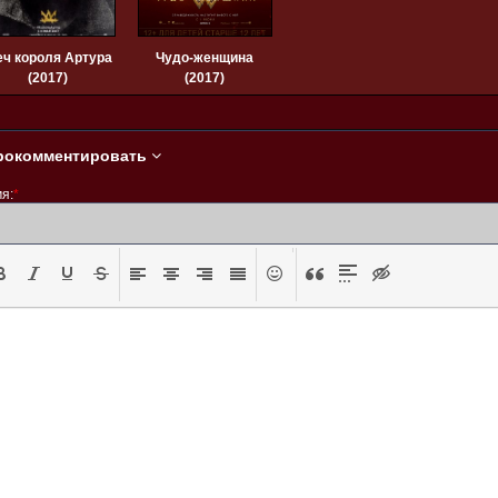
ч короля Артура
Чудо-женщина
(2017)
(2017)
рокомментировать
я:
*