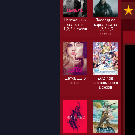
Нереальный
Последнее
холостяк
королевство
1,2,3,4 сезон
1,2,3,4,5
сезон
Детка 1,2,3
Z/X: Код
сезон
воссоединения
1 сезон