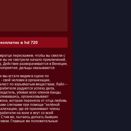
есплатно в hd 720
ратце перескажем, чтобы вы смогли с
е вы не смотрели начало приключений,
д. Действие разворачивается в Венеции,
ероприятия, дельцы оказываются
х мы кстати видим в сцене по
 свой человек в организации,
алист по взрывчатым веществам; Лайл –
рабители радуются успеху дела,
редатель, убивая всех членов банды.
оклемавшись, организовывают
она, которая переняла от отца любовь
тыми слитками при помощи “зелёной
нализацию, где её принимают члены
абители на коне и жгут со всей
 Стив же, пытаясь догнать бывших
 Стивом. Главные же положительные