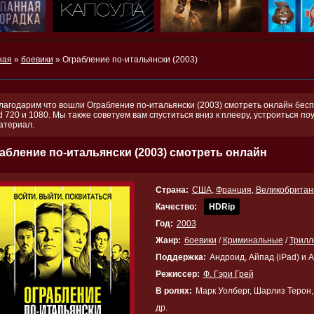
ная
»
боевики
» Ограбление по-итальянски (2003)
лагодарим что вошли Ограбление по-итальянски (2003) смотреть онлайн бесп
d 720 и 1080. Мы также советуем вам спуститься вниз к плееру, устроиться 
атериал.
абление по-итальянски (2003) смотреть онлайн
Страна:
США
,
Франция
,
Великобритан
Качество:
HDRip
Год:
2003
Жанр:
боевики
/
Криминальные
/
Трил
Поддержка:
Андроид, Айпад (iPad) и 
Режиссер:
Ф. Гэри Грей
В ролях:
Марк Уолберг, Шарлиз Терон
др.