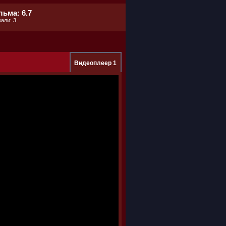
ьма: 6.7
али: 3
Видеоплеер 1