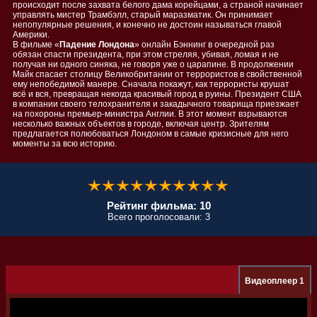
происходит после захвата белого дама корейцами, а страной начинает
управлять мистер Трамбэлл, старый маразматик. Он принимает
непопулярные решения, и конечно не достоин называться главой
Америки.
В фильме «
Падение Лондона
» онлайн Бэннинг в очередной раз
обязан спасти президента, при этом стреляя, убивая, ломая и не
получая ни одного синяка, не говоря уже о царапине. В продолжении
Майк спасает столицу Великобритании от террористов в свойственной
ему непобедимой манере. Сначала покажут, как террористы крушат
всё и вся, превращая некогда красивый город в руины. Президент США
в компании своего телохранителя и закадычного товарища приезжает
на похороны премьер-министра Англии. В этот момент взрываются
несколько важных объектов в городе, включая центр. Зрителям
предлагается полюбоваться Лондоном в самые кризисные для него
моменты за всю историю.
Рейтинг фильма: 10
Всего проголосовали: 3
Видеоплеер 1