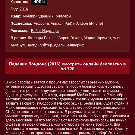
Качество:
HDRip
Год:
2016
Жанр:
боевики
/
Драмы
/
Триллеры
Поддержка:
Андроид, Айпад (iPad) и Айфон (iPhone)
Режиссер:
Бабак Наджафи
В ролях:
Джерард Батлер, Аарон Экхарт, Морган Фримен, Алон
Абутбул, Валид Зуэйтер, Адель Беншериф
Падение Лондона (2016) смотреть онлайн бесплатно в
hd 720
В кино рассказывается о проблемах взрослых серьёзных мужчин,
которые вершат судьбами страны. В любом боевике кому-то одному
достанется роль несокрушимого и непобедимого спасителя мира.
Здесь эту лямку тянет Батлер, играющий Майка Бэннинга. Режиссёр
заставит побегать и попотеть здоровых, крепких мужчин для создания
захватывающего, зубодробительного экшна. Белый дом будет отдан, а
Майк, являющийся телохранителем, а также любимчикомпрезидента
США, не сможет ничего поделать. В результате аварии на мосту
умирает первая леди. Бэннинг, насколько он бы не был крут, оказался и
здесь бессилен. За что его ссылают на офисную должность, где нужно
сидеть в четырёх стенах за компьютером в течение всего дня. Для
Бэннинга это является настоящей пыткой. Высокая должность будет у
Мелиссы Лео, которая владеет кодом программы “Цербер” Это всё