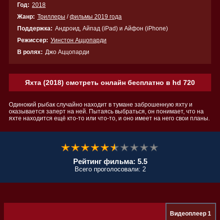
Год:
2018
Жанр:
Триллеры
/
фильмы 2019 года
Поддержка:
Андроид, Айпад (iPad) и Айфон (iPhone)
Режиссер:
Уинстон Аццопарди
В ролях:
Джо Аццопарди
Яхта (2018) смотреть онлайн бесплатно в hd 720
Одинокий рыбак случайно находит в тумане заброшенную яхту и
оказывается заперт на ней. Пытаясь выбраться, он понимает, что на
яхте находится ещё кто-то или что-то, и оно имеет на него свои планы.
Рейтинг фильма: 5.5
Всего проголосовали: 2
Видеоплеер 1