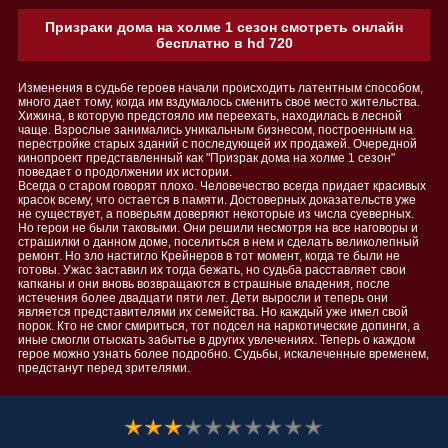
Призраки дома на холме 1 сезон смотреть онлайн
бесплатно в hd 720
Изменения в судьбе героев начали происходить латентным способом,
много дает тому, когда им вздумалось сменить свое место жительства.
Хижина, в которую предстояло им переехать, находилась в лесной
чаще. Взрослые занимались уникальным бизнесом, построенным на
перестройке старых зданий с последующей их продажей. Очередной
кинопроект представленный как "Призрак дома на холме 1 сезон"
поведает о продолжении их истории.
Всегда о старом говорят плохо. Человечество всегда придает красивых
красок всему, что остается в памяти. Достоверных доказательств уже
не существует, а поверьям доверяют некоторые из числа суеверных.
Но герои не были таковыми. Они решили несмотря на все наговоры и
страшилки о данном доме, поселиться в нем и сделать великолепный
ремонт. Но зло настигло Крейнеров в тот момент, когда те были не
готовы. Ужас заставил их тогда бежать, но судьба расставляет свои
капканы и они вновь возвращаются в страшные владения, после
истечения более двадцати пяти лет. Дети выросли и теперь они
является представителями их семейства. Но каждый уже имел свой
порок. Кто не смог смириться, тот подсел на наркотические допинги, а
иные смогли отыскать забытье в других увлечениях. Теперь о каждом
герое можно узнать более подробно. Судьбы, искалеченные временем,
предстанут перед зрителями.