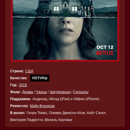
Страна:
США
Качество:
HDTVRip
Год:
2018
Жанр:
Драмы
/
Ужасы
/
Зарубежные
/
Сериалы
Поддержка:
Андроид, Айпад (iPad) и Айфон (iPhone)
Режиссер:
Майк Флэнеган
В ролях:
Генри Томас, Оливер Джексон-Коэн, Кейт Сигел,
Виктория Педретти, Михиль Хаусман