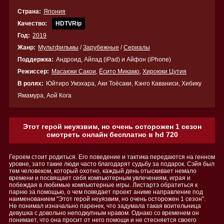
Страна:
Япония
Качество:
HDTVRip
Год:
2019
Жанр:
Мультфильмы
/
Зарубежные
/
Сериалы
Поддержка:
Андроид, Айпад (iPad) и Айфон (iPhone)
Режиссер:
Масаюки Сакои
,
Ёсито Микамо
,
Хироюки Цутия
В ролях:
Юйтиро Умэхара, Аки Тоёсаки, Кэнго Каваниси, Хибику
Ямамура, Аой Кога
Этот герой неуязвим, но очень осторожен 1 сезон
смотреть онлайн бесплатно в hd 720
Героем стоит родиться. Его поведение и тактика передаются на генном
уровне, зато такие люди часто благодарят судьбу за подарок. Сэйя был
тем человеком, который охотно, каждый день отыскивает немало
времени и посвящает себя компьютерным увлечениям, играя и
побеждая в любимые компьютерные игры. Листартэ обратиться к
парню за помощью, о чем поведает проект аниме направление под
наименованием "Этот герой неуязвим, но очень осторожен 1 сезон".
Не понимал изначально паренек, что задумала такая воительница
девушка с довольно неподкупным нравом. Однако со временем он
понимает, что она просит от него помощи и не стесняется своего