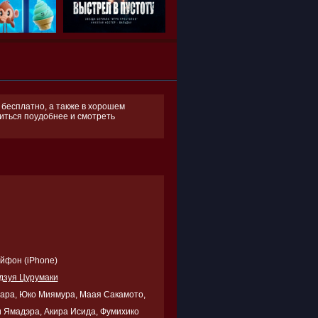
 бесплатно, а также в хорошем
оиться поудобнее и смотреть
Айфон (iPhone)
дзуя Цурумаки
бара, Юко Миямура, Маая Сакамото,
и Ямадэра, Акира Исида, Фумихико