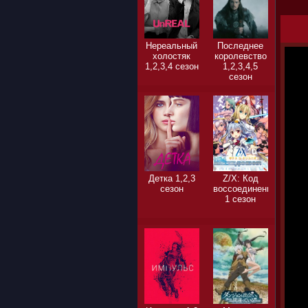
Нереальный
Последнее
холостяк
королевство
1,2,3,4 сезон
1,2,3,4,5
сезон
Детка 1,2,3
Z/X: Код
сезон
воссоединения
1 сезон