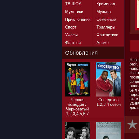
ТВ-ШОУ
Криминал
Мультики
Музыка
Приключения
Семейные
Спорт
Триллеры
Ужасы
Фантастика
Фэнтези
Аниме
Обновления
Неве
раз"
напр
Никт
пози
сопр
оппон
был 
пере
этом 
Черная
Соседство
удивл
комедия /
1,2,3,4 сезон
доказ
Черноватый
1,2,3,4,5,6,7
сезон