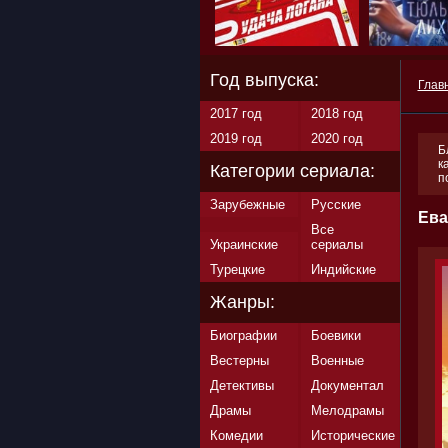
Год выпуска:
Глав
2017 год
2018 год
2019 год
2020 год
Б
к
Категории сериала:
п
Зарубежные
Русские
Ева
Все
Украинские
сериалы
Турецкие
Индийские
Жанры:
Биографии
Боевики
Вестерны
Военные
Детективы
Документал
Драмы
Мелодрамы
Комедии
Исторические