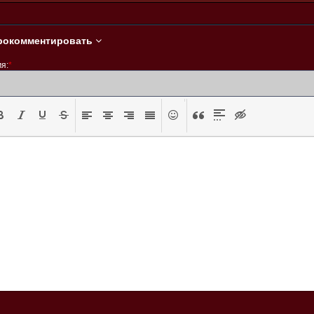
рокомментировать
я:
*