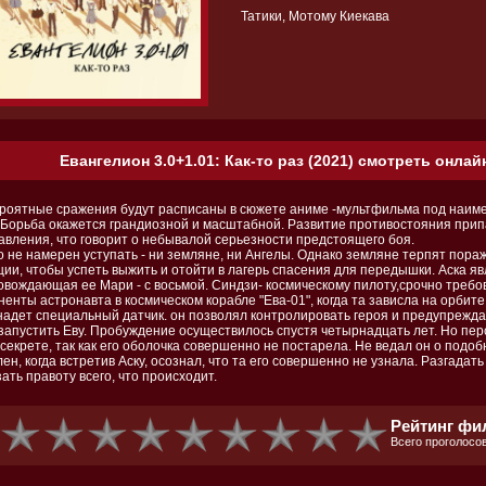
Татики, Мотому Киекава
Евангелион 3.0+1.01: Как-то раз (2021) смотреть онлай
роятные сражения будут расписаны в сюжете аниме -мультфильма под наимен
. Борьба окажется грандиозной и масштабной. Развитие противостояния припа
авления, что говорит о небывалой серьезности предстоящего боя.
о не намерен уступать - ни земляне, ни Ангелы. Однако земляне терпят пора
ции, чтобы успеть выжить и отойти в лагерь спасения для передышки. Аска яв
овождающая ее Мари - с восьмой. Синдзи- космическому пилоту,срочно треб
енты астронавта в космическом корабле "Ева-01", когда та зависла на орбит
надет специальный датчик. он позволял контролировать героя и предупреждат
запустить Еву. Пробуждение осуществилось спустя четырнадцать лет. Но пе
секрете, так как его оболочка совершенно не постарела. Не ведал он о подо
ен, когда встретив Аску, осознал, что та его совершенно не узнала. Разгадать
ать правоту всего, что происходит.
Рейтинг фи
Всего проголосов