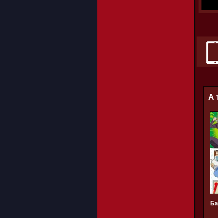
А 
Ба