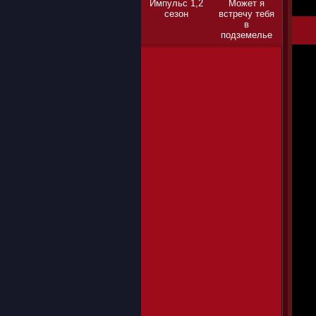
Импульс 1,2
Может я
сезон
встречу тебя
в
подземелье
1,2,3 сезон