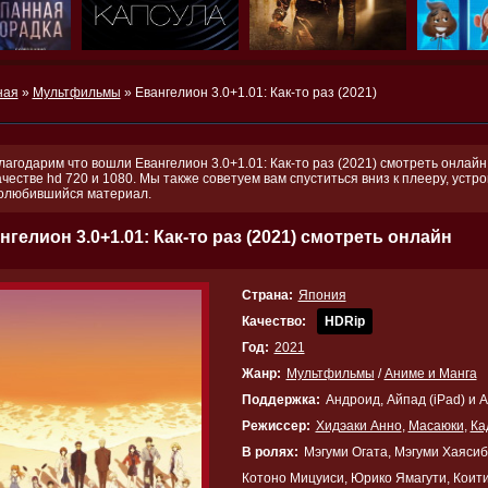
ная
»
Мультфильмы
» Евангелион 3.0+1.01: Как-то раз (2021)
лагодарим что вошли Евангелион 3.0+1.01: Как-то раз (2021) смотреть онлайн
ачестве hd 720 и 1080. Мы также советуем вам спуститься вниз к плееру, устр
олюбившийся материал.
нгелион 3.0+1.01: Как-то раз (2021) смотреть онлайн
Страна:
Япония
Качество:
HDRip
Год:
2021
Жанр:
Мультфильмы
/
Аниме и Манга
Поддержка:
Андроид, Айпад (iPad) и 
Режиссер:
Хидэаки Анно
,
Масаюки
,
Ка
В ролях:
Мэгуми Огата, Мэгуми Хаяси
Котоно Мицуиси, Юрико Ямагути, Коит