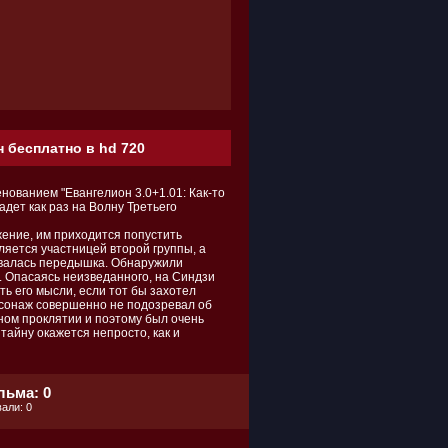
н бесплатно в hd 720
ованием "Евангелион 3.0+1.01: Как-то
дет как раз на Волну Третьего
жение, им приходится попустить
ляется участницей второй группы, а
овалась передышка. Обнаружили
е. Опасаясь неизведанного, на Синдзи
ь его мысли, если тот бы захотел
рсонаж совершенно не подозревал об
бном проклятии и поэтому был очень
 тайну окажется непросто, как и
льма: 0
али: 0