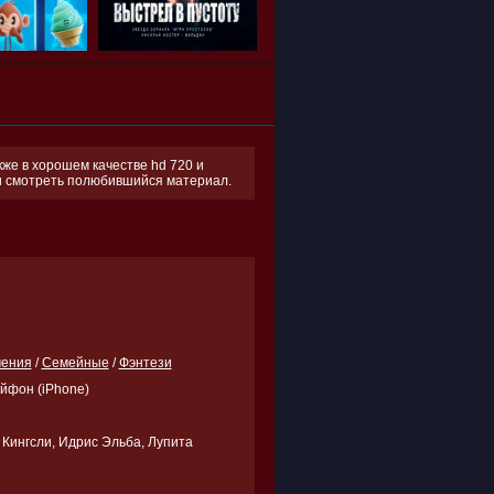
кже в хорошем качестве hd 720 и
 и смотреть полюбившийся материал.
чения
/
Семейные
/
Фэнтези
Айфон (iPhone)
Кингсли, Идрис Эльба, Лупита