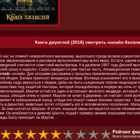
Книга джунглей (2016) смотреть онлайн беспла
з нас не помнит невероятного мальчишку, выросшего среди волков в джунглях?
рую экранизировали и рисовали мультипликаторы всего мира. Кстати, одним 
зведений считается советский мультфильм. А в далёком 1967 году Дисней вып
елей сразу и надолго. Скоро ожидается уже третья часть. Анимационная пове
глей
» онлайн. Для затравки расскажем о прошлых приключениях дикого маль
гли Индии. Багира приносит младенца волкам. Волчица усыновляет его и выка
ребёнку надо вернуться к людям, дабы не быть съеденным тигром-людоедом 
тешествие под защитой пантеры, которая понадобилась в первую же ночь от г
овительницей, Маугли остаётся один и встречает весёлого медведя, который
ныша, обещая опеку и приют. Маугли не хочет в деревню, он считает себя во
вляют в заброшенный город, откуда его спасут самые близкие существа – Баг
ть в джунглях, животные хотят отправить его в человеческое поселение. Маль
. За ним охотится Шерхан. В итоге, хищный зверь ретируется после обожжения
ми. Он влюбляется в девочку Шанти, подаёт пример своими хорошими поступ
жды Балу приходит за Маугли…
Рейтинг фил
Всего проголосов