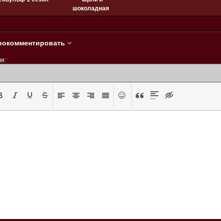
шоколадная
фабрика (2005)
рокомментировать
я:
*