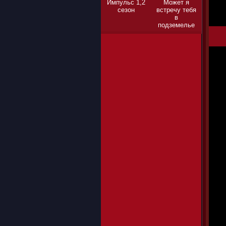
Импульс 1,2
Может я
сезон
встречу тебя
в
подземелье
1,2,3 сезон