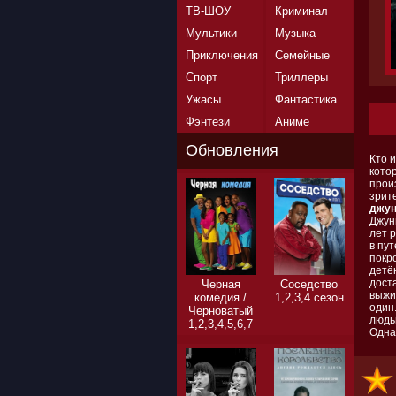
ТВ-ШОУ
Криминал
Мультики
Музыка
Приключения
Семейные
Спорт
Триллеры
Ужасы
Фантастика
Фэнтези
Аниме
Обновления
Кто и
кото
прои
зрит
джун
Джун
лет 
в пу
покр
детё
доста
Черная
Соседство
выжи
комедия /
1,2,3,4 сезон
один
Черноватый
людь
1,2,3,4,5,6,7
Одна
сезон