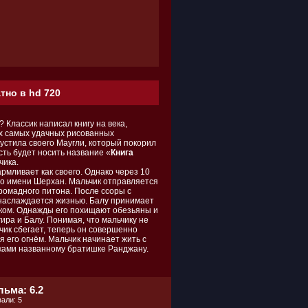
тно в hd 720
 Классик написал книгу на века,
их самых удачных рисованных
устила своего Маугли, который покорил
сть будет носить название «
Книга
чика.
рмливает как своего. Однако через 10
по имени Шерхан. Мальчик отправляется
ромадного питона. После ссоры с
 наслаждается жизнью. Балу принимает
лком. Однажды его похищают обезьяны и
ира и Балу. Понимая, что мальчику не
чик сбегает, теперь он совершенно
 его огнём. Мальчик начинает жить с
ками названному братишке Ранджану.
ьма: 6.2
али: 5