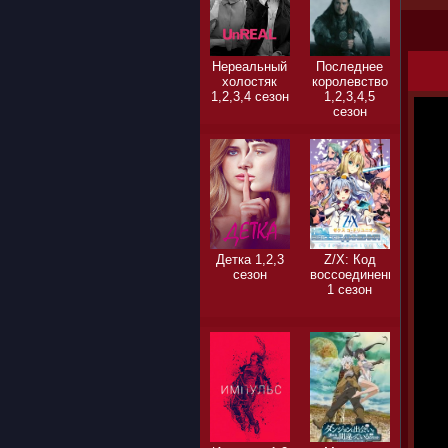
Нереальный
Последнее
холостяк
королевство
1,2,3,4 сезон
1,2,3,4,5
сезон
Детка 1,2,3
Z/X: Код
сезон
воссоединения
1 сезон