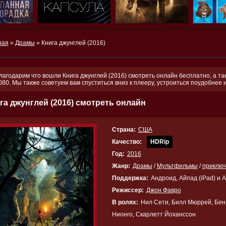
ная
»
Драмы
» Книга джунглей (2016)
лагодарим что вошли Книга джунглей (2016) смотреть онлайн бесплатно, а та
080. Мы также советуем вам спуститься вниз к плееру, устроиться поудобнее
га джунглей (2016) смотреть онлайн
Страна:
США
Качество:
HDRip
Год:
2016
Жанр:
Драмы
/
Мультфильмы
/
приклю
Поддержка:
Андроид, Айпад (iPad) и 
Режиссер:
Джон Фавро
В ролях:
Нил Сети, Билл Мюррей, Бен 
Нионго, Скарлетт Йоханссон