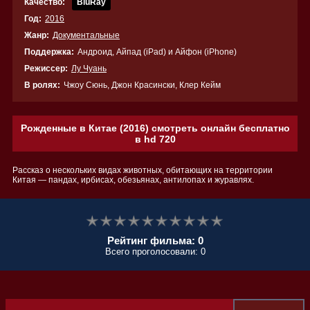
Качество:
BluRay
Год:
2016
Жанр:
Документальные
Поддержка:
Андроид, Айпад (iPad) и Айфон (iPhone)
Режиссер:
Лу Чуань
В ролях:
Чжоу Сюнь, Джон Красински, Клер Кейм
Рожденные в Китае (2016) смотреть онлайн бесплатно
в hd 720
Рассказ о нескольких видах животных, обитающих на территории
Китая — пандах, ирбисах, обезьянах, антилопах и журавлях.
Рейтинг фильма: 0
Всего проголосовали: 0