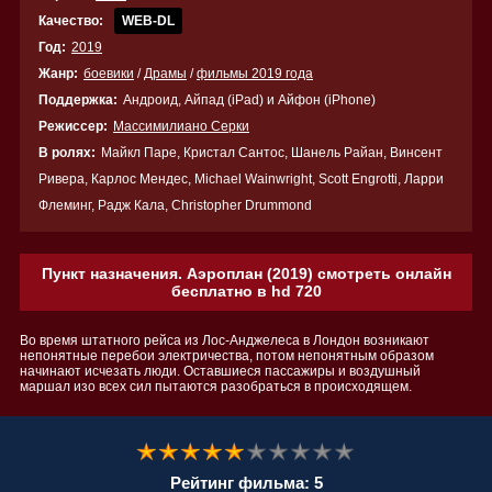
Качество:
WEB-DL
Год:
2019
Жанр:
боевики
/
Драмы
/
фильмы 2019 года
Поддержка:
Андроид, Айпад (iPad) и Айфон (iPhone)
Режиссер:
Массимилиано Серки
В ролях:
Майкл Паре, Кристал Сантос, Шанель Райан, Винсент
Ривера, Карлос Мендес, Michael Wainwright, Scott Engrotti, Ларри
Флеминг, Радж Кала, Christopher Drummond
Пункт назначения. Аэроплан (2019) смотреть онлайн
бесплатно в hd 720
Во время штатного рейса из Лос-Анджелеса в Лондон возникают
непонятные перебои электричества, потом непонятным образом
начинают исчезать люди. Оставшиеся пассажиры и воздушный
маршал изо всех сил пытаются разобраться в происходящем.
Рейтинг фильма: 5